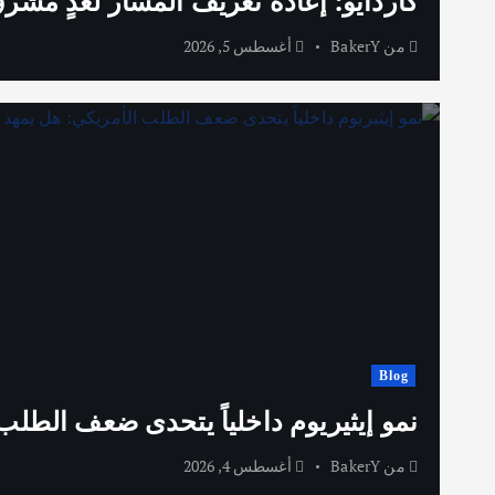
كاردايو: إعادة تعريف المسار لغدٍ مشر
من
BakerY
أغسطس 5, 2026
Blog
نمو إيثيريوم داخلياً يتحدى ضعف الطلب
من
BakerY
أغسطس 4, 2026