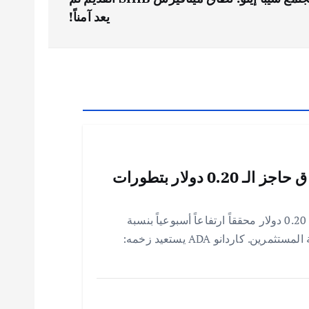
يعد آمناً!
كاردانو ADA يستعيد زخمه: اختراق حاجز الـ 0.20 دولار بتطورات
بعد غياب طويل، كاردانو ADA يستعيد مستوى 0.20 دولار محققاً ارتفاعاً أسبوعياً بنسبة
20.63%، مدعوماً بتطورات النظام البيئي وثقة المستثمرين. كاردانو ADA يستعيد زخمه: