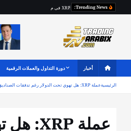
Trending News:
P
R
X
ف
ي
م
ف
ت
ر
ق
ط
ر
ق
أكبر موقع إخباري تعليمي في عالم تداول العملات الرقمية والكريبتو
أخبار
دورة التداول والعملات الرقمية
الرئيسية
عملة XRP: هل تهوي تحت الدولار رغم تدفقات الصناديق الاستثمارية؟
عملة RP