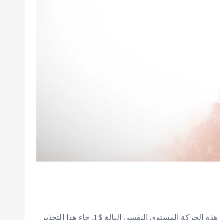
حذّر أوليفر ميشيل، الرئيس التنفيذي لشركة Tokentus Investment، من أن عملة XRP قد تشهد حركة هبوطية حادة. قد تتجاوز هذه الحركة المستوى النفسي البالغ $1. جاء هذا التحذير