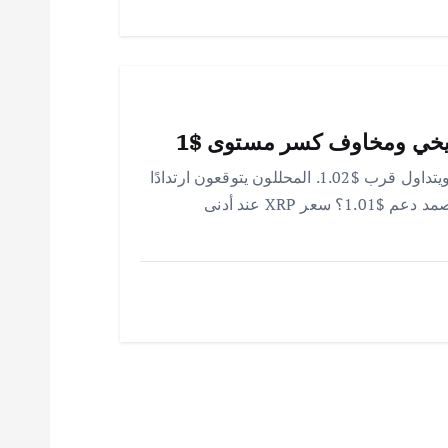
سعر XRP يسجل أدنى إغلاق يومي في 2026 ويتداول قرب $1.02. المحللون يتوقعون ارتدادًا
مؤقتًا، لكن الضعف مقابل BTC مستمر. هل يصمد دعم $1.01؟ سعر XRP عند أدنى