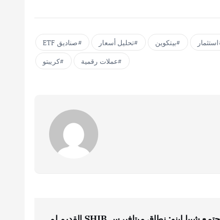
استثمار
بيتكوين
تحليل أسعار
صناديق ETF
عملات رقمية
كريبتو
تحذير أمني عاجل لمجتمع شيبا إينو: نطاق ميتافيرس SHIB القديم لم