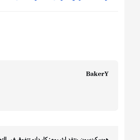
BakerY
ت
هوسكينسون ينتقد إيثريوم: كاردانو تتفوق في الت