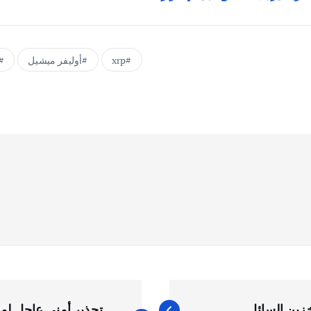
xrp
أوليفر ميشيل
خزين السائل