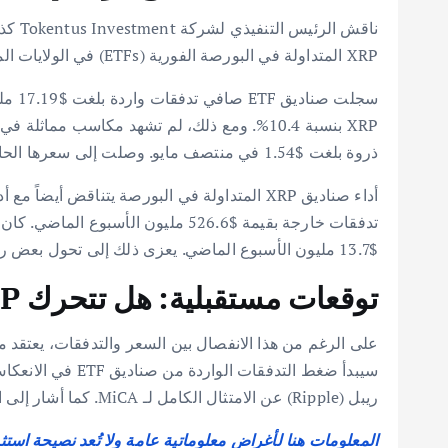
XRP المتداولة في البورصة الفورية (ETFs) في الولايات المتحدة في جذب رؤوس أموال جديدة. في المقابل، يميل سعر الأصل الأساسي إلى التحرك بشكل جانبي.
سجلت
ذروة بلغت $1.54 في منتصف مايو. وصلت إلى سعرها الحالي البالغ $1.07. يمثل هذا انخفاضاً بنسبة 30.5%.
$13.7 مليون الأسبوع الماضي. يعزى ذلك إلى تحول بعض رأس المال إلى XRP.
توقعات مستقبلية: هل تتحرك XRP نحو الارتفاع؟
ريبل (Ripple) عن الامتثال الكامل لـ MiCA. كما أشار إلى التكامل المحتمل لـ XRP مع DTCC كمحفزات محتملة.
المعلومات هنا لأغراض معلوماتية عامة ولا تُعد نصيحة استث