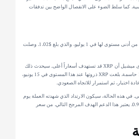
اطق المقاومة والدعم الرئيسية. كما سلط الضوء على الانفصال الواضح بين تدفقات
قام ميشيل بتحليل الرسوم البيانية الأسبوعية واليومية لعملة XRP. لاحظ فيها مؤشرات على قوة محتملة. استعادت XRP عافيتها من أدنى مستوى لها في 1 يوليو، والذي بلغ $1.02. وصلت
أبرز المحلل اتجاهين محتملين لعملة XRP. يعتمد هذان الاتجاهان بشكل كبير على الاتجاه العام لسوق العملات الرقمية الأوسع. يرى ميشيل أن XRP قد تستهدف أسعاراً أعلى. سيحدث ذلك
إذا لم يتعرض البيتكوين (Bitcoin) لانهيار آخر. إذا استقرت عملة البيتكوين ولم تضعف زخم السوق، فستكون المقاومة عند $1.29 حاسمة. بلغت XRP ذروتها عند هذا المستوى في 15 يونيو،
ة اختبار، ثم استمرار للاتجاه الصعودي.
إذا انخفض البيتكوين إلى مستويات أدنى. في هذه الحالة، سيكون الارتداد الذي شهدته العملة يوم
السبت ليصل إلى $1.18 بمثابة انتعاش مؤقت. هذا الانتعاش سيسبق موجة هبوط أخرى. حدد في تحليله دعمًا قوياً عند $0.91-$0.93. يعتبر هذا الدعم الهدف المرجح التالي. من سعر