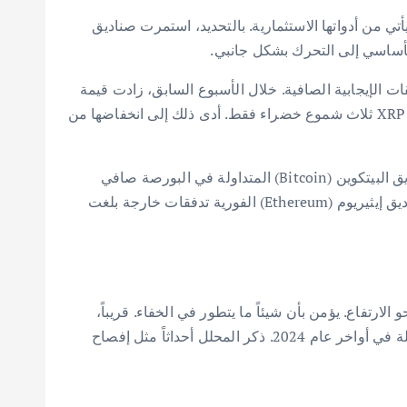
ة سعر XRP والطلب المؤسسي عليها. هذا الطلب يأتي من أدواتها الاستثمارية. بالتحديد، استمرت صناديق
ى التوالي من التدفقات الإيجابية الصافية. خلال الأسبوع السابق، زادت قيمة
XRP بنسبة 10.4%. ومع ذلك، لم تشهد مكاسب مماثلة في أسابيع التدفقات اللاحقة. على مدى الأسابيع التسعة الماضية، سجلت XRP ثلاث شموع خضراء فقط. أدى ذلك إلى انخفاضها من
أداء صناديق XRP المتداولة في البورصة يتناقض أيضاً مع أداء العملات الرقمية الرئيسية الأخرى. على سبيل المثال، شهدت صناديق البيتكوين (Bitcoin) المتداولة في البورصة صافي
تدفقات خارجة بقيمة $526.6 مليون الأسبوع الماضي. كان هذا هو الأسبوع الثامن على التوالي من عمليات البيع. كما سجلت صناديق إيثيريوم (Ethereum) الفورية تدفقات خارجة بلغت
فصال بين السعر والتدفقات، يعتقد ميشيل أن الأمر مجرد مسألة وقت. يتوقع أن تتحرك عملة XRP بقوة نحو الارتفاع. يؤمن بأن شيئاً ما يتطور في الخفاء. قريباً،
سيبدأ ضغط التدفقات الواردة من صناديق ETF في الانعكاس على الأسعار. عندما يحدث ذلك، قد يتكرر الارتفاع الذي شهدته العملة في أواخر عام 2024. ذكر المحلل أحداثاً مثل إفصاح