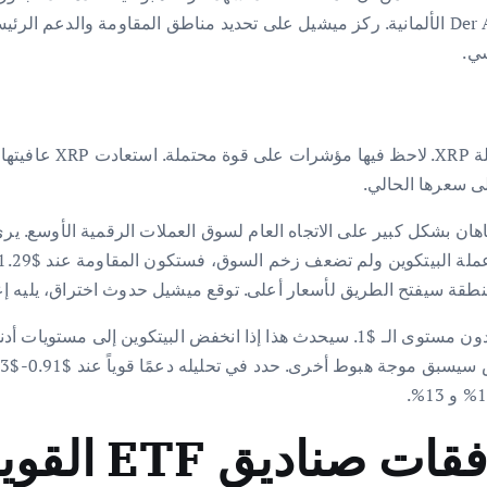
ضمن تحليل حديث لسعر XRP، بُثّ على قناة Der Aktionär TV الألمانية. ركز ميشيل على تحديد من
طقة سيفتح الطريق لأسعار أعلى. توقع ميشيل حدوث اختراق، يليه إعاد
لكن على الجانب الآخر، يتوقع ميشيل أن تهوي عملة XRP دون مستوى الـ $1. سيحدث هذا 