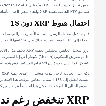
صناديق ETF الخاصة بعملة XRP واتجاه سعر الأصل الأساسي.
احتمال هبوط XRP دون $1
العملة إلى $1.18 يوم السبت، وذلك قبل انخفاضها الأخير إلى سعرها الحالي.
لتشكل قمة أدنى جديدة. إن الاختراق المستمر فوق هذه المن
السوق الحالي البالغ $1.07، يمثل هذا انخفاضاً يتراوح بين 15% و 13%.
XRP تنخفض رغم تدفقات صناديق ETF القوية