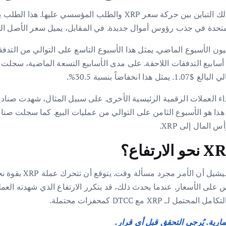
ناقش الرئيس التنفيذي لشركة Tokentus Investment كذلك التباين بين حرك
 صناديق ETF صافي تدفقات واردة بلغت $17.19 مليون الأسبوع الماضي. يمثل هذا الأسبوع التاسع عل
على الرغم من هذا الان
مارية. يُرجى التحقق قبل أي قرار.