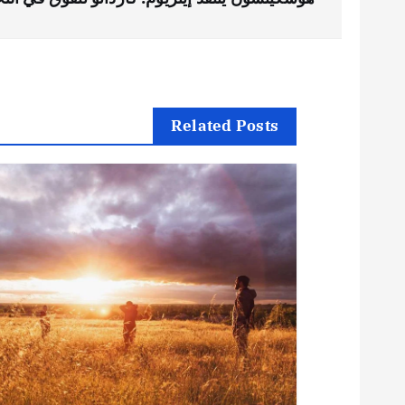
ص
فّ
ح
Related Posts
ا
ل
م
ق
ا