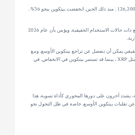
خلال حديثه في بودكاست، عبر ماككلورغ عن تشاؤمه بشأن بيتكوين. جادل بأنها بلغت ذروتها بالفعل في أكتوبر 2025 عند سعر $126,200 . منذ ذلك الحين. انخفضت بيتكوين بنحو 36% .
في حين أن معظم العملات الرقمية تتحرك عادةً بما يتماشى مع بيتكوين. يعتقد ماككلورغ أن هذه الدورة ستكون مختلفة للمشاريع ذات حالات الاستخدام الحقيقية. ويؤمن بأن عام 2026
ات في العالم الحقيقي يمكن أن تنفصل عن تراجع بيتكوين الأوسع. ومع
ذلك، لا يتوقع ماككلورغ ارتفاعات كبيرة. يتوقع مكاسب متواضعة، بأرقام مزدوجة منخفضة، فقط لمجموعة صغيرة من الأصول مثل XRP ، بينما قد تستمر بيتكوين في الانخفاض. في
ء إشارة سلبية، يشدد آخرون على دورها المحوري كأداة تسوية. هذا
ا عن تقلبات بيتكوين الأوسع. خاصة في ظل التحول نحو