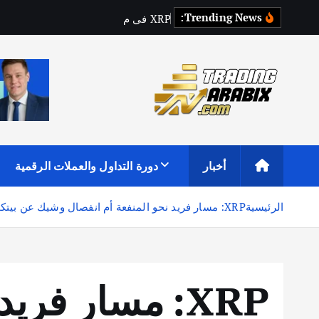
Trending News:
P
R
X
ف
ي
م
ف
ت
ر
ق
ط
ر
ق
:
أكبر موقع إخباري تعليمي في عالم تداول العملات الرقمية والكريبتو
أخبار
دورة التداول والعملات الرقمية
الرئيسية
XRP: مسار فريد نحو المنفعة أم انفصال وشيك عن بيتكوين؟
XRP: مسار فر