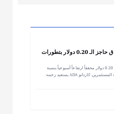
كاردانو ADA يستعيد زخمه: اختراق حاجز الـ 0.20 دولار بتطورات
بعد غياب طويل، كاردانو ADA يستعيد مستوى 0.20 دولار محققاً ارتفاعاً أسبوعياً بنسبة
20.63%، مدعوماً بتطورات النظام البيئي وثقة المستثمرين. كاردانو ADA يستعيد زخمه: