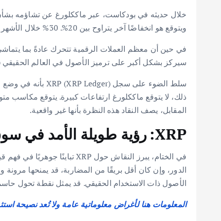
ويتوقع هو انخفاضًا آخر يتراوح بين 20%. 30% خلال الأشهر الستة إلى التسعة المقبلة.
سيركز بشكل أكبر على ترميز الأصول في العالم الحقيقي (real-world asset tokenization) والعملات المستقرة بدلاً من المضاربة
سلط الضوء على سجل 
المقابل، يصف النقاد هذه النظرة بأنها غير واقعية.
XRP: رؤية طويلة الأمد في سوق متقلب
في الختام، يبرز النقاش حول P
الدور، وإن كان أقل بريقًا من المضاربة، قد يمنحها مرونة
الأصول ذات الاستخدام الحقيقي. قد يمثل نقطة تحول حاسمة لـ XRP ومستقبلها في المشهد المالي 
المعلومات هنا لأغراض معلوماتية عامة ولا تُعد نصيحة استث