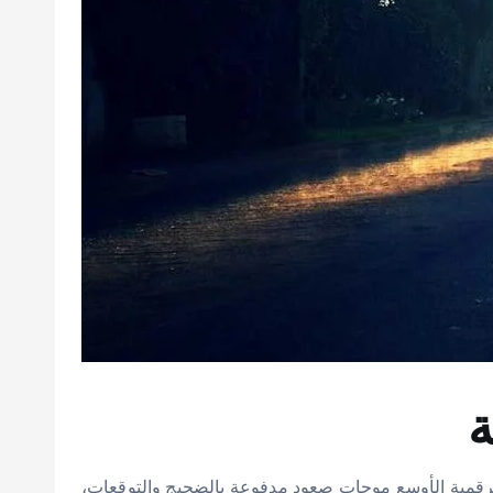
عملات الرقمية الأوسع موجات صعود مدفوعة بالضجيج والتوقعات،