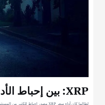
XRP: بين إحباط الأداء ووعود المنفعة الحقيقية
لطالما كان أداء سعر XRP مصدر إحبا