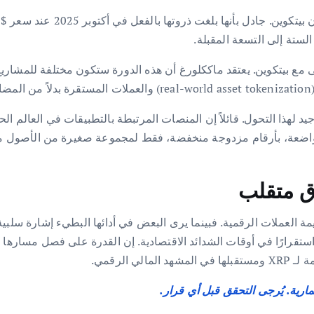
.
XRP (XRP Ledger) بأنه في وضع جيد لهذا التحول. قائلاً إن المنصات المرتبطة بالتطبيق
XR تباينًا جوهريًا في فهم قيمة العملات الرقمية. فبينما يرى البعض في أدائها البطي
 واستقرارًا في أوقات الشدائد الاقتصادية. إن القدرة على فصل مساره
الرقمي.
مارية. يُرجى التحقق قبل أي قرار.