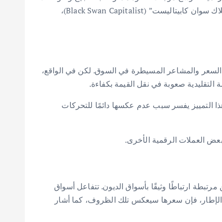
غالبًا ما تحركت XRP ببطء أكبر. هذا أدى إلى ادعاءات متكررة بأنها لا تحقق الأداء المتوقع أو أنها “معطلة”. لكن، وفقًا لمؤسس “بلاك سوان كابيتاليست” (Black Swan Capitalist)،
ر على زخم السعر والمشاعر المسيطرة في السوق. لكن في الواقع،
لمنفعة، وليس بالمضاربة قصيرة الأجل. هذا التمييز يفسر سبب عدم عكسها دائمًا للتحركات
بيتكوين مرتبطة ارتباطًا وثيقًا بأسواق الديون. تتفاعل أسواق
 هذه السيولة لا تزال تسيطر عليها بشكل كبير منظومة الدولار الأمريكي. طالما تعمل XRP داخل هذا الإطار، فإن سعرها سيعكس تلك الظروف، كما أشار