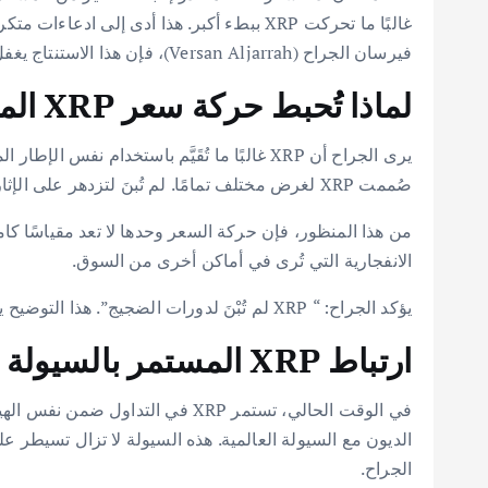
فيرسان الجراح (Versan Aljarrah)، فإن هذا الاستنتاج يغفل النقطة الأساسية تمامًا.
لماذا تُحبط حركة سعر XRP المستثمرين؟
يرى الجراح أن XRP غالبًا ما تُقَيَّم باس
صُممت XRP لغرض مختلف تمامًا. لم تُبنَ لتزدهر على الإثارة السوقية. بل جرى تصميمها لتعمل كأصل تسوية عندما تواجه الأنظمة التقليدية صعوبة في نقل القيمة بكفاءة.
الانفجارية التي تُرى في أماكن أخرى من السوق.
يؤكد الجراح: “ XRP لم تُبْنَ لدورات الضجيج”. هذا التوضيح يضع XRP في سياق مختلف، بعيدًا عن الاندفاعات السريعة المرتبطة ببعض العملات الرقمية الأخرى.
ارتباط XRP المستمر بالسيولة السوقية
في الوقت الحالي، تستمر XRP في ا
الجراح.