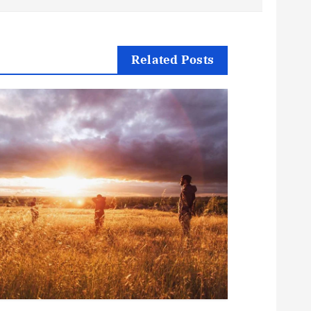
ص
فّ
Related Posts
ح
ا
ل
م
ق
ا