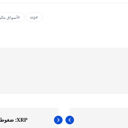
xrp
أسواق مالي
XRP: ضغوط هبوطية متجددة وتوقعات حاسمة لاتجاهه القادم