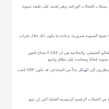
 رقمية، لا تزال تمثيلات للعملات الورقية. وهي تعتمد على طبقة تسوية
 تتغير الروايات. بل يحدث عندما تصبح التسوية ضرورية، وعادة ما يكون ذلك خلال فترات
هنا يصبح تصميم XRP ذا صلة. قيمتها المقترحة لا تكمن في الاعتقاد أو المضاربة، بل في الطلب المدفوع باحتياجات التسوية في العالم الحقيقي. والخلاصة هي أن XRP لا تحتاج للفوز
 تسوية فعالة ومحايدة على نطاق واسع.
بالنسبة للمستثمرين الذين يركزون فقط على الرسوم البيانية، قد يكون من السهل تفويت هذه النقطة. لكن بالنسبة لأولئك الذين ينظرون إلى الهيكل بدلاً من المشاعر، قد تكون XRP تلعب
. الرئيس التنفيذي لشركة “كناري كابيتال” (Canary Capital). أن XRP قد تكون واحدة من العملات الرقمية الرئيسية القليلة التي لن تتبع