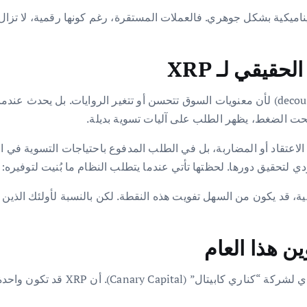
تقرة (Stablecoins) لم يغير هذا الديناميكية بشكل جوهري. فالعملات المستقرة، رغم كونها
قيقي لـ XRP
وفقًا لوجهة نظر الجراح، لا يحدث الانفصال الحقيقي (decoupling) لأن معنويات السوق تتحسن أو
 تحت الضغط، يظهر الطلب على آليات تسوية بديلة.
 لتحقيق دورها. لحظتها تأتي عندما يتطلب النظام ما بُنيت لتوفيره:
يعتقد ستيفن ماككلورغ (Steven McClurg)