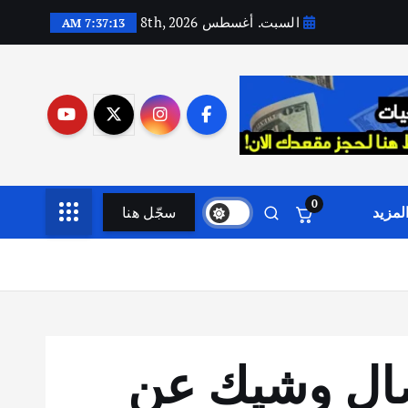
السبت. أغسطس 8th, 2026
7:37:14 AM
0
لمزيد
سجّل هنا
نفصال وشيك عن