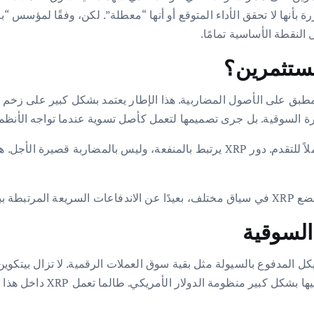
تخدام نفس الإطار المطبق على الأصول المضاربية. هذا الإطار يعتمد بشكل كبي
من هذا المنظور، فإن حركة السعر وحدها لا تعد مقياسًا كاملاً للتقدم. دور XRP يرتبط با
لتداول ضمن نفس الهيكل المدفوع بالسيولة مثل بقية سوق العملات الرقمية. لا تزال 
الديون مع السيولة العالمية.