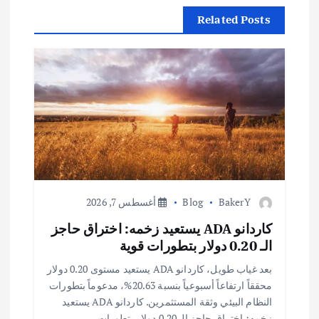
ا
Related Posts
ل
م
ق
ا
ل
ا
BakerY
Blog
أغسطس 7, 2026
كاردانو ADA يستعيد زخمه: اختراق حاجز
ت
الـ 0.20 دولار بتطورات قوية
بعد غياب طويل، كاردانو ADA يستعيد مستوى 0.20 دولار
محققاً ارتفاعاً أسبوعياً بنسبة 20.63%، مدعوماً بتطورات
النظام البيئي وثقة المستثمرين. كاردانو ADA يستعيد
زخمه: اختراق حاجز الـ 0.20 دولار بتطورات…