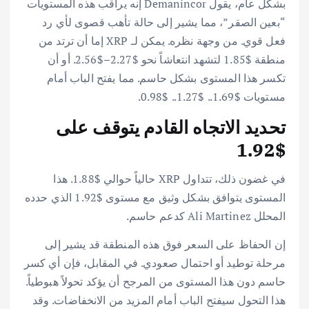
بشكل عام، يقول Demanincor إنه يراقب هذه المستويات
“بعين الصقر”، مما يشير إلى حالة تأهب قصوى لأي رد
فعل قوي. من وجهة نظره. يمكن لـ XRP إما أن ترتد من
منطقة $1.85 لتشهد انتعاشاً نحو $2.27–$2.56. أو أن
تكسر هذا المستوى بشكل حاسم. مما يفتح الباب أمام
مستويات $1.69.. $1.27.. $0.98.
تحديد الاتجاه القادم يتوقف على
$1.92
في غضون ذلك، تتداول XRP حالياً حوالي $1.88. هذا
المستوى يتوافق بشكل وثيق مع مستوى $1.92 الذي حدده
المحلل Ali Martinez كدعم حاسم.
إن الحفاظ على السعر فوق هذه المنطقة قد يشير إلى
مرحلة توطيد أو احتمال صعودي. في المقابل، فإن أي كسر
حاسم دون هذا المستوى من المرجح أن يؤكد تحولاً هبوطياً.
هذا التحول سيفتح الباب أمام المزيد من الانخفاضات. وقد