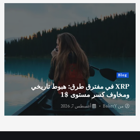
Blog
XRP في مفترق طرق: هبوط تاريخي
ومخاوف كسر مستوى $1
من
BakerY
أغسطس 7, 2026