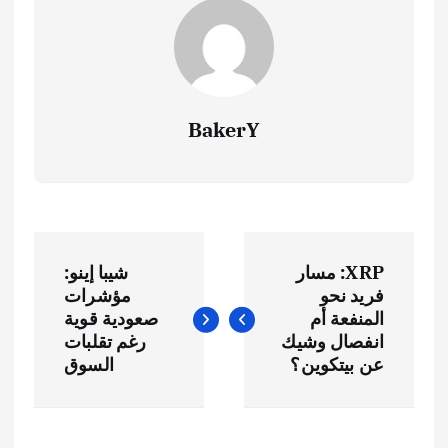
BakerY
ت
XRP: مسار
شيبا إينو:
ص
فريد نحو
مؤشرات
المنفعة أم
صعودية قوية
فّ
انفصال وشيك
رغم تقلبات
عن بيتكوين؟
السوق
ح