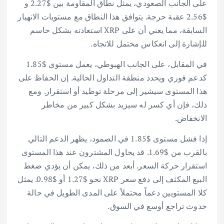
على الجانب الصعودي، يمثل نطاق المقاومة بين $2.27 و
$2.56 عقبة حرجة. يتوافق هذا النطاق مع مستويات الانهيار
السابقة، مما يعني أن على XRP استعادته بشكل حاسم
للإشارة إلى انعكاس محتمل للاتجاه.
في المقابل، على الجانب الهبوطي، يعمل مستوى $1.85
كدعم فوري ويحدد منطقة التداول الحالية. إن الحفاظ على
هذا المستوى سيشير إلى مرحلة توطيد أو استقرار. ومع
ذلك، فإن أي كسر له سيزيد بشكل كبير من مخاطر
الانخفاض.
إذا فشل مستوى $1.85 في الصمود، يظهر الدعم التالي
بالقرب من $1.69. قد يحاول المشترون عند هذا المستوى
استقرار حركة السعر. أبعد من ذلك، يمكن أن يؤدي ضغط
البيع المكثف إلى دفع سعر XRP نحو $1.27 أو $0.98. يمثل
كلا المستويين دعماً محتملاً على المدى الطويل في حالة
حدوث تراجع أوسع في السوق.