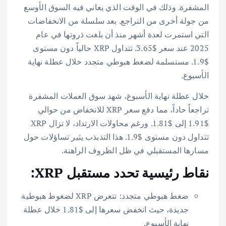
المشفرة. وذلك في الوقت الذي يعاني فيه السوق الأوسع
من جولة أخرى من التراجع. بعد سلسلة من الانخفاضات
التي استمرت لعدة أشهر منذ أن بلغت ذروتها في عام
2025 عند سعر $3.65. تتداول XRP حالياً دون مستوى
$1.9. مستسلمة لضغط هبوطي متجدد خلال عطلة نهاية
الأسبوع.
خلال عطلة نهاية الأسبوع، شهد سوق العملات المشفرة
تراجعاً حاداً، مما دفع سعر XRP للانخفاض من حوالي
$1.91 إلى $1.81. ورغم محاولات الارتداد، لا تزال XRP
تتداول دون مستوى $1.9. هذا التذبذب يثير تساؤلات حول
مسارها المستقبلي في ظل الظروف الراهنة.
نقاط رئيسية تحدد مستقبل XRP:
ضغط هبوطي متجدد: تتعرض XRP لضغوط هبوطية
جديدة، حيث انخفض سعرها إلى $1.81 خلال عطلة
نهاية الأسبوع.