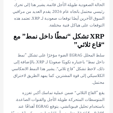
الحالة الصعودية طويلة الأجل قائمة. يشير هذا إلى تحرك
رئيسي محتمل باتجاه عام 2026. يقدم العديد من مراقبي
السوق الآخرين أيضًا توقعات صعودية لـ XRP. تعتمد هذه
التوقعات على هياكل فنية مختلفة.
XRP تشكل “نمطًا داخل نمط” مع
“قاع ثلاثي”
سلط المحلل EGRAG الضوء مؤخرًا على تشكل “نمط
داخل نمط” باعتباره تكوينًا صعوديًا لـ XRP. بالإضافة إلى
ذلك، لاحظ تشكل “قاع ثلاثي”. يشير هذا النمط الانعكاسي
الكلاسيكي إلى قوة المشترين. كما يمهد الطريق لاختراق
محتمل.
يقع “القاع الثلاثي” ضمن عملية تماسك أكبر. تعززه
المتوسطات المتحركة طويلة الأجل والقنوات الصاعدة.
باستخدام تحليل فيبوناتشي، يتوقع EGRAG أهدافًا عند