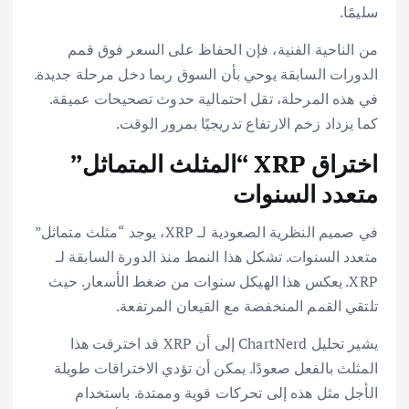
سليمًا.
من الناحية الفنية، فإن الحفاظ على السعر فوق قمم
الدورات السابقة يوحي بأن السوق ربما دخل مرحلة جديدة.
في هذه المرحلة، تقل احتمالية حدوث تصحيحات عميقة.
كما يزداد زخم الارتفاع تدريجيًا بمرور الوقت.
اختراق XRP “المثلث المتماثل”
متعدد السنوات
في صميم النظرية الصعودية لـ XRP، يوجد “مثلث متماثل”
متعدد السنوات. تشكل هذا النمط منذ الدورة السابقة لـ
XRP. يعكس هذا الهيكل سنوات من ضغط الأسعار. حيث
تلتقي القمم المنخفضة مع القيعان المرتفعة.
يشير تحليل ChartNerd إلى أن XRP قد اخترقت هذا
المثلث بالفعل صعودًا. يمكن أن تؤدي الاختراقات طويلة
الأجل مثل هذه إلى تحركات قوية وممتدة. باستخدام