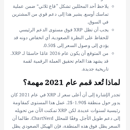
يلاحظ أحد المحللين تشكل “قاع ثلاثي” ضمن عملية
تماسك أوسع. يشير هذا إلى دعم قوي من المشترين
في السوق.
يجب أن تظل XRP فوق مستوى الدعم الرئيسي
للحفاظ على النظرة الصعودية. أي انخفاض دونه قد
يؤدي إلى وصول السعر إلى $0.50.
من المتوقع أن يكون عام 2026 عامًا حاسمًا لـ XRP.
قد يشهد هذا العام تحقيق العملة الرقمية لقمة
تاريخية جديدة.
لماذا تُعد قمم عام 2021 مهمة؟
تجدر الإشارة إلى أن أعلى سعر لـ XRP في عام 2021 كان
يدور حول منطقة $1.90-$2. عمل هذا المستوى كمقاومة
رئيسية لسنوات عديدة. لكن XRP تمكنت الآن من تحويله
إلى دعم طويل الأجل. وفقًا للمحلل ChartNerd، طالما أن
السعر يظل فوق هذه المنطقة، فإن الهيكل الصعودي يظل