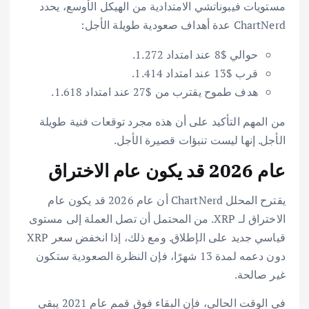
مستويات فيبوناتشي الامتدادية من الهيكل الأوسع، يحدد
ChartNerd عدة أهداف صعودية طويلة الأجل:
حوالي $8 عند امتداد 1.272.
قرب $13 عند امتداد 1.414.
هدف طموح يقترب من $27 عند امتداد 1.618.
من المهم التأكيد على أن هذه مجرد توقعات فنية طويلة
الأجل. إنها ليست تنبؤات قصيرة الأجل.
عام 2026 قد يكون عام الاختراق
يقترح المحلل ChartNerd أن عام 2026 قد يكون عام
الاختراق لـ XRP. من المحتمل أن تصل العملة إلى مستوى
قياسي جديد على الإطلاق. ومع ذلك، إذا انخفض سعر XRP
دون دعمه لمدة 13 شهرًا، فإن النظرة الصعودية ستكون
غير صالحة.
في الوقت الحالي، فإن البقاء فوق قمم عام 2021 يبقي