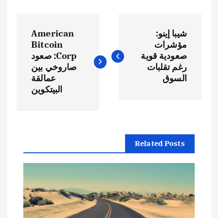
ت
شيبا إينو:
American
ص
مؤشرات
Bitcoin
صعودية قوية
Corp: صعود
فّ
رغم تقلبات
صاروخي بين
السوق
عمالقة
ح
البيتكوين
ا
ل
Related Posts
م
ق
ا