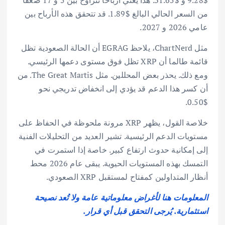
$9.28 و $31.65. هذا يعني أرباحًا تتراوح بين 5 و 17 ضعفًا
من السعر الحالي البالغ $1.89. قد تتحقق هذه الأرباح بين
عامي 2026 و 2027.
مثل ChartNerd، يلاحظ EGRAG أن الحالة الصعودية تظل
قائمة طالما أن XRP تظل فوق مستوى دعمها الرئيسي.
ومع ذلك. يحذر بعض المحللين. مثل The Great Martis. من
أن كسر هذا الدعم قد يؤدي إلى انخفاض تدريجي نحو
$0.50.
خلاصة القول، يظهر XRP مرونة ملحوظة في الحفاظ على
مستويات الدعم الرئيسية. تشير العديد من التحليلات الفنية
إلى إمكانية حدوث ارتفاع كبير. خاصة إذا استمرت في
التمسك بهذه المستويات الحيوية. يبقى عام 2026 محط
أنظار المتداولين كمفتاح لمستقبل XRP الصعودي.
المعلومات هنا لأغراض معلوماتية عامة ولا تُعد نصيحة
استثمارية. يُرجى التحقق قبل أي قرار.