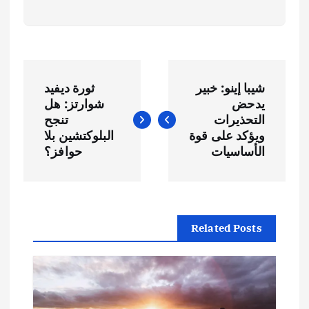
ت
شيبا إينو: خبير
ثورة ديفيد
ص
يدحض
شوارتز: هل
التحذيرات
تنجح
فّ
ويؤكد على قوة
البلوكتشين بلا
الأساسيات
حوافز؟
ح
ا
Related Posts
ل
م