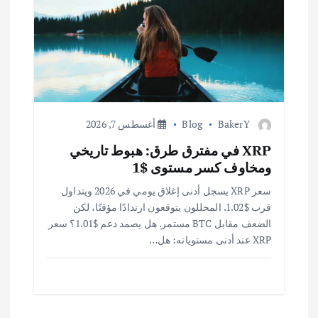
BakerY
Blog
أغسطس 7, 2026
XRP في مفترق طرق: هبوط تاريخي
ومخاوف كسر مستوى $1
سعر XRP يسجل أدنى إغلاق يومي في 2026 ويتداول
قرب $1.02. المحللون يتوقعون ارتدادًا مؤقتًا، لكن
الضعف مقابل BTC مستمر. هل يصمد دعم $1.01؟ سعر
XRP عند أدنى مستوياته: هل…