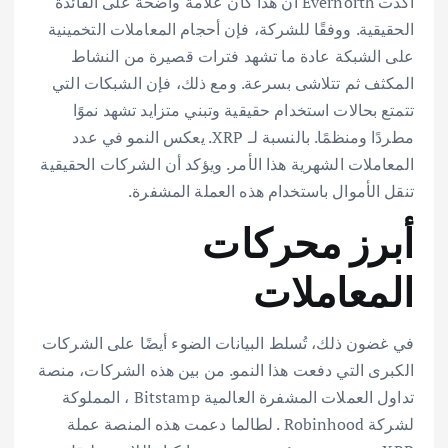
أكدت Evernorth أن هذا كان علامة واضحة على الفائدة
الحقيقية. ووفقًا للشركة، فإن أحجام المعاملات التخمينية
على الشبكة عادة ما تشهد فترات قصيرة من النشاط
المكثف ثم تتلاشى بسرعة. ومع ذلك، فإن الشبكات التي
تتمتع بحالات استخدام حقيقية وتبني متزايد تشهد نموًا
مطردًا ومنظمًا. بالنسبة لـ XRP. يعكس النمو في عدد
المعاملات الشهرية هذا الأمر. ويؤكد أن الشركات الحقيقية
تنقل الأموال باستخدام هذه العملة المشفرة.
أبرز محركات
المعاملات
في غضون ذلك، تُسلط البيانات الضوء أيضًا على الشركات
الكبرى التي دفعت هذا النمو. من بين هذه الشركات، منصة
تداول العملات المشفرة العالمية Bitstamp ، المملوكة
لشركة Robinhood . لطالما دعمت هذه المنصة عملة