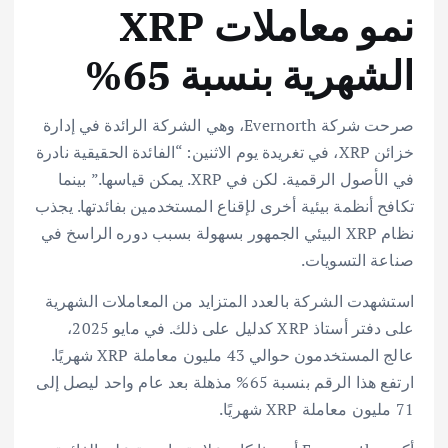
نمو معاملات XRP
الشهرية بنسبة 65%
صرحت شركة Evernorth، وهي الشركة الرائدة في إدارة
خزائن XRP، في تغريدة يوم الاثنين: “الفائدة الحقيقية نادرة
في الأصول الرقمية. لكن في XRP. يمكن قياسها.” بينما
تكافح أنظمة بيئية أخرى لإقناع المستخدمين بفائدتها. يجذب
نظام XRP البيئي الجمهور بسهولة بسبب دوره الراسخ في
صناعة التسويات.
استشهدت الشركة بالعدد المتزايد من المعاملات الشهرية
على دفتر أستاذ XRP كدليل على ذلك. في مايو 2025،
عالج المستخدمون حوالي 43 مليون معاملة XRP شهريًا.
ارتفع هذا الرقم بنسبة 65% مذهلة بعد عام واحد ليصل إلى
71 مليون معاملة XRP شهريًا.