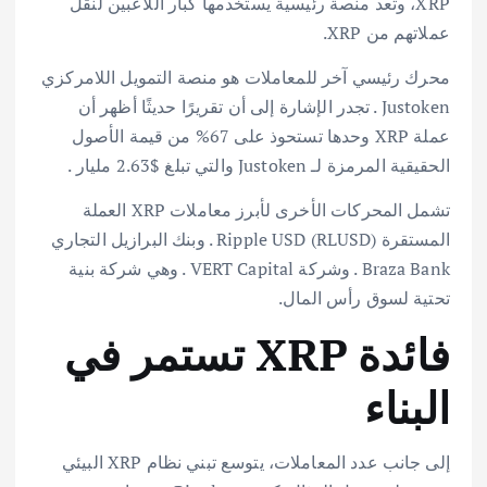
XRP، وتعد منصة رئيسية يستخدمها كبار اللاعبين لنقل
عملاتهم من XRP.
محرك رئيسي آخر للمعاملات هو منصة التمويل اللامركزي
Justoken . تجدر الإشارة إلى أن تقريرًا حديثًا أظهر أن
عملة XRP وحدها تستحوذ على 67% من قيمة الأصول
الحقيقية المرمزة لـ Justoken والتي تبلغ $2.63 مليار .
تشمل المحركات الأخرى لأبرز معاملات XRP العملة
المستقرة Ripple USD (RLUSD) . وبنك البرازيل التجاري
Braza Bank . وشركة VERT Capital . وهي شركة بنية
تحتية لسوق رأس المال.
فائدة XRP تستمر في
البناء
إلى جانب عدد المعاملات، يتوسع تبني نظام XRP البيئي