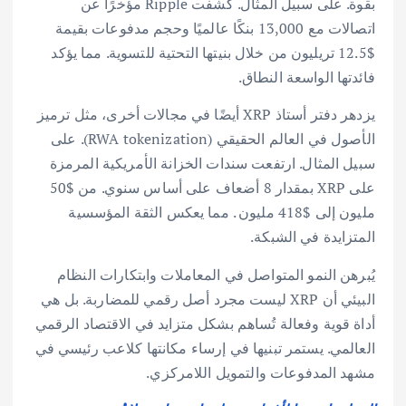
بقوة. على سبيل المثال. كشفت Ripple مؤخرًا عن
اتصالات مع 13,000 بنكًا عالميًا وحجم مدفوعات بقيمة
$12.5 تريليون من خلال بنيتها التحتية للتسوية. مما يؤكد
فائدتها الواسعة النطاق.
يزدهر دفتر أستاذ XRP أيضًا في مجالات أخرى، مثل ترميز
الأصول في العالم الحقيقي (RWA tokenization). على
سبيل المثال. ارتفعت سندات الخزانة الأمريكية المرمزة
على XRP بمقدار 8 أضعاف على أساس سنوي. من $50
مليون إلى $418 مليون . مما يعكس الثقة المؤسسية
المتزايدة في الشبكة.
يُبرهن النمو المتواصل في المعاملات وابتكارات النظام
البيئي أن XRP ليست مجرد أصل رقمي للمضاربة. بل هي
أداة قوية وفعالة تُساهم بشكل متزايد في الاقتصاد الرقمي
العالمي. يستمر تبنيها في إرساء مكانتها كلاعب رئيسي في
مشهد المدفوعات والتمويل اللامركزي.