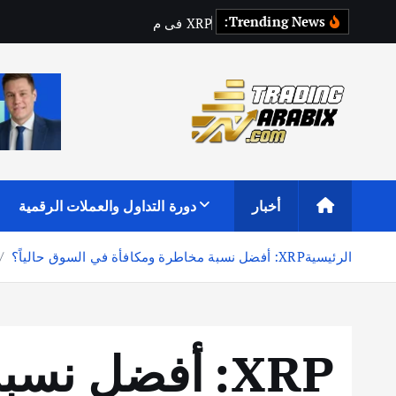
Trending News:
P
R
X
ف
ي
م
ف
ت
ر
ق
ط
ر
أكبر موقع إخباري تعليمي في عالم تداول العملات الرقمية والكريبتو
أخبار
دورة التداول والعملات الرقمية
الرئيسية
XRP: أفضل نسبة مخاطرة ومكافأة في السوق حالياً؟
XRP: أفضل نسبة مخاطرة ومكافأة في السوق حالياً؟