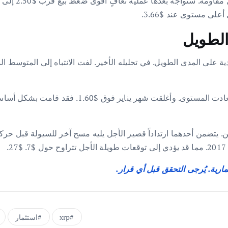
أعلى مستوى عند $3.66.
سابقة، شارك EGRAG مسارين محتملين. يتضمن أحدهما ارتداداً قصير الأجل يليه مسح آخر 
مارية. يُرجى التحقق قبل أي قرار.
xrp
استثمار