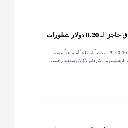
كاردانو ADA يستعيد زخمه: اختراق حاجز الـ 0.20 دولار بتطورات
بعد غياب طويل، كاردانو ADA يستعيد مستوى 0.20 دولار محققاً ارتفاعاً أسبوعياً بنسبة
20.63%، مدعوماً بتطورات النظام البيئي وثقة المستثمرين. كاردانو ADA يستعيد زخمه: