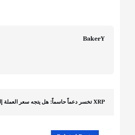
BakerY
ت
XRP تخسر دعماً حاسماً: هل يتجه سعر العملة إلى القاع؟
ص
فّ