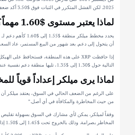
2025. لكن الفشل المتكرر في الثبات فوق $3.50 أكد ضعف الطلب، مما أدى إلى الانخفاض الحالي. الآن، تتداول XRP حول $1.6.
لماذا يعتبر مستوى $1.60 مهماً؟
أن يتحول إلى دعم. بعد شهور من البيع المستمر، عاد السعر
إذا حافظت XRP على هذه المنطقة، فستحافظ على
التالية حول $1.30 إلى $1.35، تليها منطقة دعم نفسية عند $1.00 إلى $1.10.
لماذا يرى ميلكر إعداداً قوياً لل
على الرغم من الضعف الحالي في السوق، يعتقد ميلكر أن هذا
من حيث المخاطرة والمكافأة في أي أصل.”
المخاطر بصرامة. وذلك بالخروج تحت $1.45 إلى $1.50 إذا فشل الدعم. يمثل هذا الهبوط المحدود إعداداً جذاباً إذا دخل المشترون بقوة.