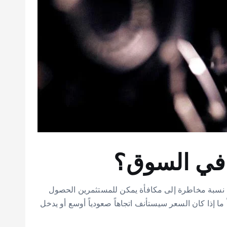
The Wolf of All Str). إلى أن عملة XRP الرقمية تقدم حالياً أفضل نسبة مخاطرة إلى مكافأة يمكن للمستثمرين الحصول
لأمد. والتي حددت تاريخياً ما إذا كان السعر سيستأنف اتجاهاً صعودياً أوسع أو يدخل