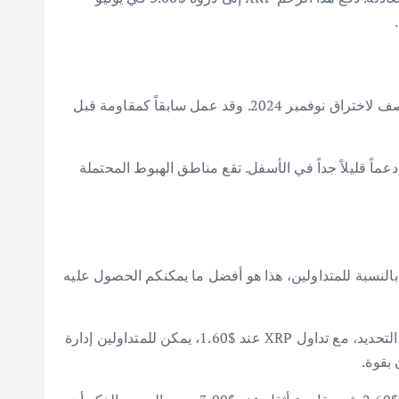
يحدد مخطط ميلكر منطقة $1.55 إلى $1.60 كأهم دعم لـ XRP على الرسم البياني الأسبوعي. يقع هذا المستوى عند نقطة المنتصف لاختراق نوفمبر 2024. وقد عمل سابقاً كمقاومة قبل
 دعماً قليلاً جداً في الأسفل. تقع مناطق الهبوط المحتملة
النسبة للمتداولين، هذا هو أفضل ما يمكنكم الحصول عليه
وفقاً لميلكر، يمكن لأي مشارك في السوق بسهولة تقليص الخسائر بمجرد ضعف الدعم الحالي دون التخلي عن الكثير. على وجه التحديد، مع تداول XRP عند $1.60، يمكن للمتداولين إدارة