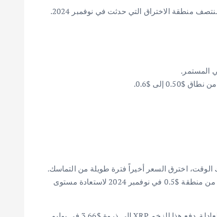
بعد انخفاضها من أعلى مستوى لها في يوليو 2025، والذي بلغ $3.66، تتداول XRP الآن في نطاق $1.6. هذا المستوى يضعها في منتصف منطقة الاختراق التي حدثت في نوفمبر 2024.
من الرسم البياني لسكوت ميلكر أن الهيكل الحالي لـ XRP بدأ في التكون في أوائل نوفمبر 2024. في ذلك الوقت، اخترق السعر أخيراً فترة طويلة من التماسك.
خلال معظم عامي 2023 و 2024، تحركت XRP بشكل جانبي بين $0.45 و $0.70. ومع ذلك، تحسن الوضع عندما ارتفعت الأسعار من منطقة $0.5 في نوفمبر 2024 لاستعادة مستوى
من ديسمبر 2024 حتى مارس 2025، تداولت XRP في نطاق يتراوح بين $2.00 و $3.20. كان ذلك بينما يبحث السوق عن قيمته العادلة. دفع هذا الزخم XRP إلى ذروة $3.66 في يوليو