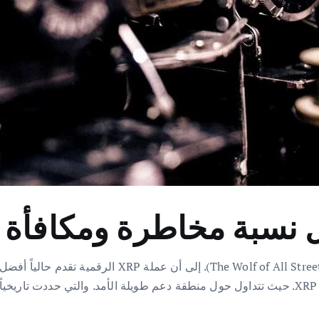
أشار سكوت ميلكر. المعروف بلقب “ذئب كل الشوارع” (eets
عليها في أي أصل مالي. يأتي هذا التصريح في وقت حرج لـ XRP. حيث تتداول حول منطقة دعم طويلة ا