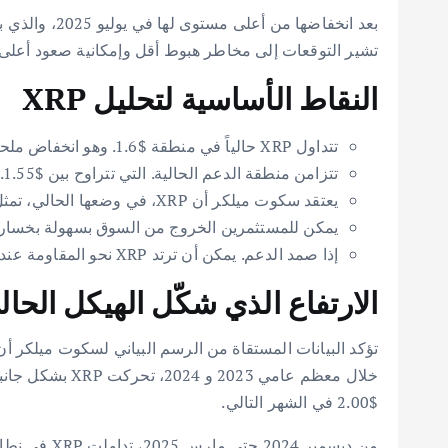
تشير التوقعات إلى مخاطر هبوط أقل وإمكانية صعود أعلى 
النقاط الأساسية لتحليل XRP
تتداول XRP حالياً في منطقة $1.6. وهو انخفاض ملحوظ عن ذروتها في يوليو 2025 عند $3.66. بعد شهور من الضغط البيعي المستمر.
تتزامن منطقة الدعم الحالية. التي تتراوح بين $1.55. $1.60. مع نقطة المنتصف لاختراق XRP في نوفمبر 2024. والذي بدأ من نطاق $0.50 إلى $0.6.
يعتقد سكوت ميلكر أن XRP، في وضعها الحالي، تمثل أفضل سيناريو للمخاطرة والمكافأة بين جميع الأصول المتاحة.
يمكن للمستثمرين الخروج من السوق بسهولة بخسارة 
إذا صمد الدعم. يمكن أن ترتد XRP نحو المقاومة عند $2.00. مع هدف طويل الأجل يقترب من الذروة السابقة عند $3.66.
الارتفاع الذي شكّل الهيكل الحالي ل
$2.00 في الشهر التالي.