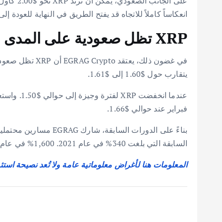
انعكاساً كاملاً للاتجاه قد يفتح الطريق في النهاية للعودة إلى 
XRP تظل صعودية على المدى الطويل
يتقارب حول $1.60 إلى $1.61.
فبراير عند حوالي $1.66.
بناءً على الدورات ال
السابقة التي بلغت 340% في عام 2021. 1,600% في عام 2017. مما قد يؤدي إلى توقعات طويلة الأجل تتراوح حول $7. $27.
المعلومات هنا لأغراض معلوماتية عامة ولا تُعد نصيحة استث