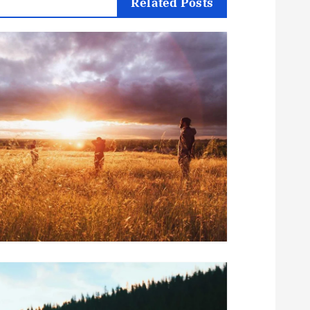
Related Posts
ح
ا
ل
م
ق
ا
ل
ا