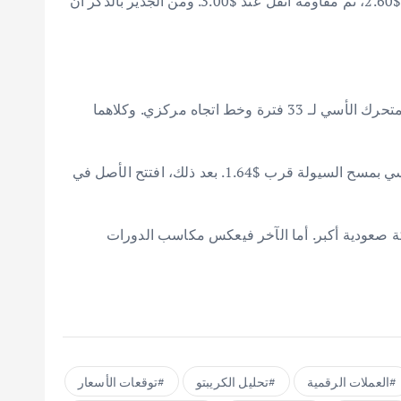
على الجانب الصعودي، يمكن أن ترتد XRP نحو $2.00 كأول مقاومة. ستواجه بعدها عملية تعافٍ أقوى ضغط بيع قرب $2.50 إلى $2.60، ثم مقاومة أثقل عند $3.00. ومن الجدير بالذكر أن
في غضون ذلك، يعتقد EGRAG Crypto أن XRP تظل صعودية على المدى الطويل. في تحليله الأخير. لفت الانتباه إلى المتوسط المتحرك الأسي لـ 33 فترة وخط اتجاه مركزي. وكلاهما
عندما انخفضت XRP لفترة وجيزة إلى حوالي $1.50. واستعادت المستوى. وأغلقت شهر يناير فوق $1.60. فقد قامت بشكل أساسي بمسح السيولة قرب $1.64. بعد ذلك، افتتح الأصل في
للسيولة قبل حركة صعودية أكبر. أما الآخر فيعكس مكاسب الدورات
العملات الرقمية
تحليل الكريبتو
توقعات الأسعار