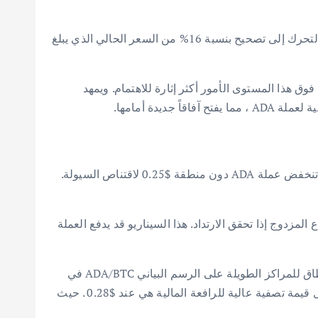
تشير التحليلات إلى أن مستوى الدعم عند $0.22 يبقى نقطة حاسمة يجب مراقبتها إذا استمرت العملة في الانزلاق. قد يؤدي هذا التحرك إلى تصحيح بنسبة 16% من السعر الحالي الذي يبلغ
فوق هذا المستوى الأمور أكثر إثارة للاهتمام. ويمهد
يتفق تحليل منفصل مع التحيز الهبوطي لكاردانو في حالتها الراهنة، لكنه يظل متفائلاً على المدى المتوسط. على وجه التحديد. قد تنخفض عملة ADA دون منطقة $0.25 لاقتناص السيولة.
ستوى $0.25 نقطة دخول مثالية لمركز طويل (Long position). حيث ستكمل ADA نموذج القاع المزدوج إذا تحقق الارتداد. هذا السيناريو قد يدفع العملة
من الجدير بالذكر أن البيانات الواردة من منصة Coinglass تدعم هذا التوقع. عند مستوى $0.25 . ستكون هناك تصفية واسعة النطاق للمراكز الطويلة على الرسم البياني ADA/BTC في
منصة Binance . حيث يصل ما يصل إلى $424,350 من السيولة المعرضة للتصفية. المنطقة التالية على الرسم البياني التي تحمل قيمة تصفية عالية للرافعة المالية هي عند $0.28 . حيث