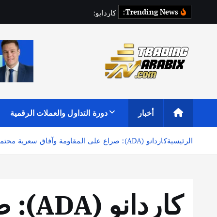
Trending News:
ك
ا
ر
د
ا
ي
و
:
إ
ع
ا
د
ة
ت
ع
أكبر موقع إخباري تعليمي في عالم تداول العملات الرقمية والكريبتو
أخبار
دورة التداول والعملات الرقمية
الرئيسية
كاردانو (ADA): صراع على المقاومة وآفاق سعرية محتملة
كاردا