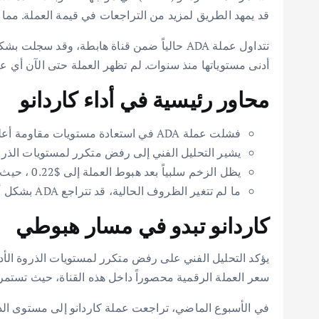
قد يمهد الطريق لمزيد من التراجعات في قيمة العملة. مما ي
أدنى مستوياتها منذ سنوات. لم تظهر العملة حتى الآن أي ع
محاور رئيسية في أداء كاردانو
فشلت عملة ADA في استعادة مستويات مقاومة أعلى، مع استمرار الزخم الضعيف، مما قد يمهد الطريق لمزيد من الانخفاضات السعرية.
يشير التحليل الفني إلى رفض متكرر لمستويات الذروة الأدنى لـ ADA داخل القناة الهابطة. ويعود هذا النمط إلى الارتفاع الذي سجلته العملة 
يظل الزخم سلبياً بعد هبوط العملة إلى $0.22 ، حيث لم تُظهر أي قوة لاستعادة منطقة المقاومة الهابطة.
ما لم تتغير الظروف الحالية، قد تتراجع ADA بشكل أكبر نحو المستويات الدنيا عند $0.220 .
كاردانو تبدو في مسار هبوطي
سعر العملة الرقمية محصوراً داخل هذه القناة، حيث تستمر ف