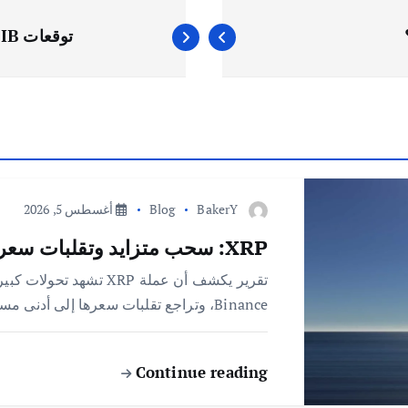
توقعات SHIB: إشارات قوية لانتعاش وشيك لعملة شيبا إينو
BakerY
Blog
أغسطس 5, 2026
XRP: سحب متزايد وتقلبات سعرية منخفضة تنذر بمرحلة جديدة
Binance، وتراجع تقلبات سعرها إلى أدنى مستوى منذ 3 أشهر، ما يشير إلى فترة…
Continue reading