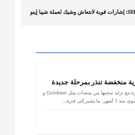
تقرير يكشف أن عملة XRP تشهد تحولات كبيرة مع تزايد سحبها من منصات مثل Coinbase و