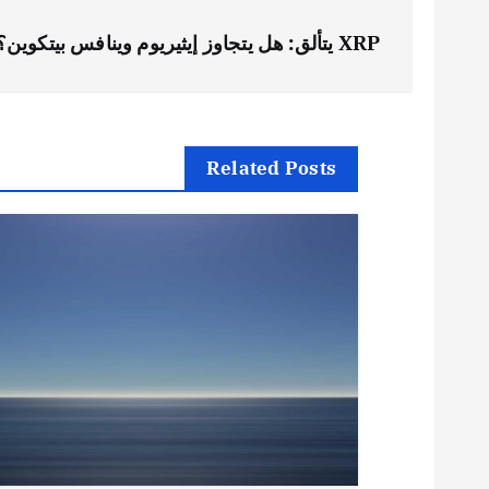
ت
XRP يتألق: هل يتجاوز إيثيريوم وينافس بيتكوين؟
ص
فّ
Related Posts
ح
ا
ل
م
ق