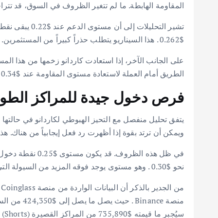
المقاومة الهابطة. ما لم تتغير الظروف في السوق، قد تتراجع ADA بشكل أك
$0.262 . هذا السيناريو يتطلب حذراً كبيراً من المستثمرين.
على الجانب الآخر، إذا استعادت كاردانو زخمها من هذا المستو
الطريق أمام العملة لاستعادة مستوى المقاومة عند $0.34 . إن الثبات فوق هذا المستوى من شأنه أن يبطل السيناريوهات الهبوطية لعملة ADA ، مما يفتح آفاقاً جديدة أمامها.
فرص دخول جيدة للمراكز الطوي
ويمكن أن ترتد بقوة إذا أظهرت رد فعل إيجابياً من هناك. ه
نحو $0.30 . وهو مستوى يوجد فوقه المزيد من السيولة التي يمكن اقتناصها. مما يعزز من إمكانية الصعود.
سيُجبر ما قيمته $735,890 من المراكز القصيرة (Shorts) على الخروج من السوق. مما قد يولد زخماً صعودياً إضافياً.