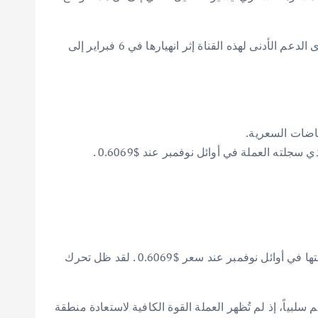
تتداول عملة ADA حالياً ضمن قناة هابطة، وقد سجلت بشكل متكرر قيعاناً وأسعاراً عليا أدنى من سابقاتها. بعد هبوطها إلى مستوى الدعم الأدنى لهذه القناة إثر انهيارها في 6 فبراير إلى
يؤكد التحليل الفني على رفض متكرر لمستويات الذروة الأدنى لعملة ADA ضمن القناة الهابطة. وهو ما يعود إلى الذروة التي سجلتها في أوائل نوفمبر عند سعر $0.6069 . لقد ظل تحرك
ند $0.220 قبل أن ترتد قليلاً. ومع ذلك، يظل الزخم سلبياً، إذ لم تُظهر العملة القوة الكافية لاستعادة منطقة