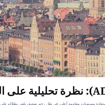
جهة صعوبات حادة لاستعادة مستويات مقاومة أعلى. في ظل زخم ضعيف يلقي بظلال