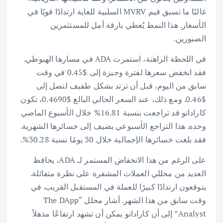
غالبًا ما تسبق قيم MVRV السلبية للغاية ارتدادًا قويًا في
الأسعار. هذا النمط يُعطي بارقة أمل للمستثمرين
الصبورين.
في اللحظة الراهنة، استمرت ADA في مسارها الهبوطي.
فقد انخفض سعرها لفترة وجيزة إلى $0.45 في وقت
سابق من اليوم، قبل أن ترتد بشكل طفيف لتصل إلى
$0.46. ومع ذلك، عند السعر الحالي البالغ $0.4690، تكون
كارادانو قد تراجعت بنسبة 16.81% خلال الأسبوع الماضي
وحده. هذا التراجع الأسبوعي يضيف إلى خسائرها الشهرية.
فقد بلغت خسائرها الإجمالية خلال 30 يومًا نسبة 30.28%.
على الرغم من هذا الانخفاض المستمر لـ ADA، يحافظ
العديد من محللي العملات المشفرة على نظرة متفائلة.
يتوقعون ارتدادًا كبيرًا للعملة في المستقبل القريب. في
وقت سابق من هذا الشهر. أشار محلل “The DApp
Analyst” إلى أن كارادانو يمكن أن تشهد ارتفاعًا مذهلاً