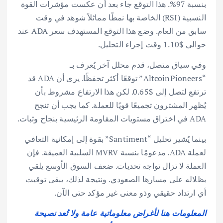
بنسبة 97%. هذا التوقع جاء بعد أن عكست مؤشرات القوة
النسبية (RSI) الخاصة بها نمطًا مماثلاً شوهد في وقت
سابق من العام. وضع هذا التوقع المستهدف سعر ADA عند
حوالي $1.10 وقت إجراء التحليل.
وفي سياق متصل، قدم محلل آخر يُعرف بـ
“AltcoinPioneers” توقعًا أكثر تحفظًا. يرى أن ADA قد
ترتفع لتصل إلى $0.65. لكن هذا الارتفاع مشروط بأن
يُظهر المشترون تجميعًا قويًا للعملة. كما يجب أن تنجح
ADA في اختراق مستويات المقاومة الرئيسية بنجاح وثبات.
بينما يُشير تحليل “Santiment” بقوة إلى إمكانية التعافي
لعملة ADA. مدعومًا بنسبة MVRV السلبية العميقة. فإن
العملة لا تزال تواجه تحديات. ضعف السوق الأوسع يلقي
بظلاله على مسارها الصعودي. ونتيجة لذلك، يبقى توقيت
أي ارتداد حقيقي وذو معنى غير مؤكد حتى الآن.
المعلومات هنا لأغراض معلوماتية عامة ولا تُعد نصيحة