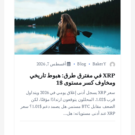
BakerY
Blog
أغسطس 7, 2026
XRP في مفترق طرق: هبوط تاريخي
ومخاوف كسر مستوى $1
سعر XRP يسجل أدنى إغلاق يومي في 2026 ويتداول
قرب $1.02. المحللون يتوقعون ارتدادًا مؤقتًا، لكن
الضعف مقابل BTC مستمر. هل يصمد دعم $1.01؟ سعر
XRP عند أدنى مستوياته: هل…