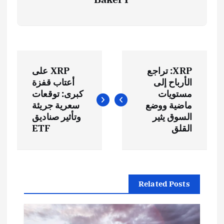
ت
XRP: تراجع
XRP على
ص
الأرباح إلى
أعتاب قفزة
مستويات
كبرى: توقعات
فّ
ماضية ووضع
سعرية جريئة
السوق يثير
وتأثير صناديق
ح
القلق
ETF
ا
ل
Related Posts
م