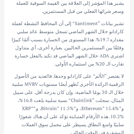
يشير هذا المؤشر إلى العلاقة بين القيمة السوقية للعملة
وسعر شرائها الفعلي من قبل المستثمرين.
تشير بيانات “Santiment” إلى أن المحافظ النشطة لعملة
كارادانو خلال الشهر الماضي تسجل متوسط عائد سلبي
مقداره 19.7%. هذا المستوى من الخسارة يسبب ألمًا كبيرًا
وقلقًا بين المستثمرين الحاليين. بعبارة أخرى، أي متداول
اشترى ADA خلال الشهر الماضي قد تكبد بالفعل خسارة
تقارب الـ 20% من استثماره الأولي.
لا يقتصر “الألم” على كارادانو وحدها. فالعديد من الأصول
الرقمية الرائدة الأخرى تُظهر أيضًا مستويات MVRV سلبية
خلال الـ 30 يومًا الماضية، وإن كان بدرجة أقل. على سبيل
المثال، سجلت “Chainlink” نسبة سلبية بلغت 16.8%،
و”Ethereum” 15.4%، و”Bitcoin” 11.5%، و”XRP”
10.2%. هذه الأرقام المتباينة تؤكد على أن هناك شعورًا
سلبيًا واسع النطاق يسيطر على مجمل سوق العملات
المشفرة في الوقت الحالي.