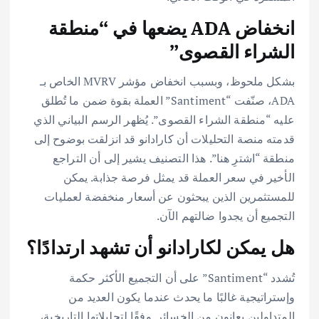
انخفاض ADA يضعها في “منطقة
الشراء القصوى”
بشكل ملحوظ، وبسبب انخفاض مؤشر MVRV الخاص بـ
ADA، صنّفت “Santiment” العملة بقوة ضمن ما تُطلق
عليه “منطقة الشراء القصوى”. يُظهر الرسم البياني الذي
قدمته منصة التحليلات أن كارادانو قد انزلقت بوضوح إلى
منطقة “اشترِ هنا”. هذا التصنيف يشير إلى أن التراجع
الأخير في سعر العملة قد يمثل فرصة جذابة. يمكن
للمستثمرين الذين يبحثون عن أسعار منخفضة لعمليات
التجميع أن يجدوا ضالتهم الآن.
هل يمكن لكارادانو أن تشهد ارتدادًا؟
تُشدد “Santiment” على أن التجميع الأكثر حكمة
وإستراتيجية غالبًا ما يحدث عندما يكون العديد من
المتداولين يعانون من الخسائر. وفقًا لتحليلاتها التاريخية،