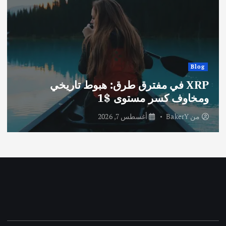
Blog
XRP في مفترق طرق: هبوط تاريخي
ومخاوف كسر مستوى $1
من
BakerY
أغسطس 7, 2026