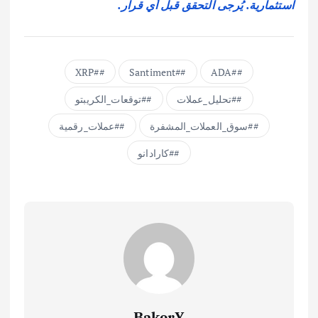
استثمارية. يُرجى التحقق قبل أي قرار.
#XRP
#Santiment
#ADA
#تحليل_عملات
#توقعات_الكريبتو
#سوق_العملات_المشفرة
#عملات_رقمية
#كارادانو
BakerY