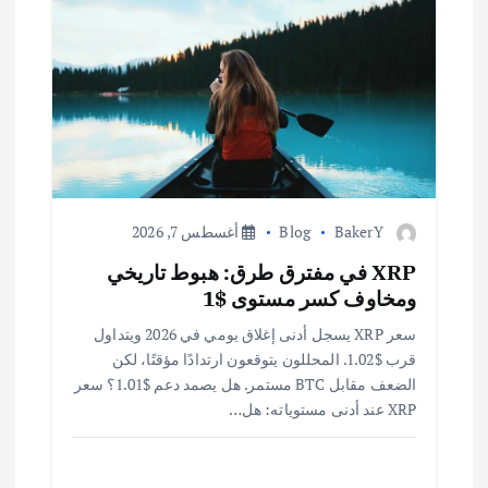
BakerY
Blog
أغسطس 7, 2026
XRP في مفترق طرق: هبوط تاريخي
ومخاوف كسر مستوى $1
سعر XRP يسجل أدنى إغلاق يومي في 2026 ويتداول
قرب $1.02. المحللون يتوقعون ارتدادًا مؤقتًا، لكن
الضعف مقابل BTC مستمر. هل يصمد دعم $1.01؟ سعر
XRP عند أدنى مستوياته: هل…