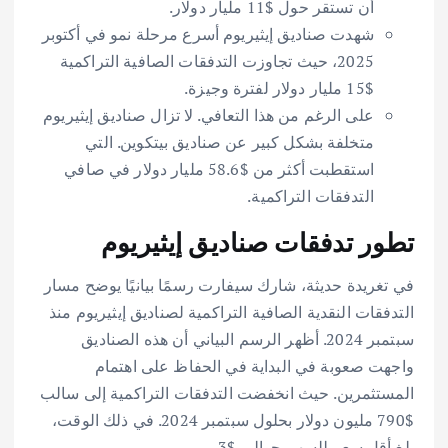
أن تستقر حول $11 مليار دولار.
شهدت صناديق إيثيريوم أسرع مرحلة نمو في أكتوبر
2025، حيث تجاوزت التدفقات الصافية التراكمية
$15 مليار دولار لفترة وجيزة.
على الرغم من هذا التعافي. لا تزال صناديق إيثيريوم
متخلفة بشكل كبير عن صناديق بيتكوين. التي
استقطبت أكثر من $58.6 مليار دولار في صافي
التدفقات التراكمية.
تطور تدفقات صناديق إيثيريوم
في تغريدة حديثة، شارك سيفارت رسمًا بيانيًا يوضح مسار
التدفقات النقدية الصافية التراكمية لصناديق إيثيريوم منذ
سبتمبر 2024. أظهر الرسم البياني أن هذه الصناديق
واجهت صعوبة في البداية في الحفاظ على اهتمام
المستثمرين. حيث انخفضت التدفقات التراكمية إلى سالب
$790 مليون دولار بحلول سبتمبر 2024. في ذلك الوقت،
بلغ أقل سعر للسهم حوالي $3 .