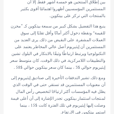
بين إطلاق المنتجين هو خمسة أشهر فقط. إلا أن
المستثمرين المؤسسيين أظهروا اهتمامًا أقوى بكثير
بالمنتجات التي تركز على بيتكوين.
ينبع هذا التفضيل بشكل كبير من سمعة بيتكوين كـ “مخزن
للقيمة” ونقطة دخول أكثر أمانًا وأقل تقلبًا إلى سوق
العملات المشفرة. على النقيض من ذلك. يرى العديد من
المستثمرين أن إيثيريوم أصل عالي المخاطر يعتمد على
التكنولوجيا ويرتبط ارتباطًا وثيقًا بالابتكار في البلوك تشين
والتطبيقات اللامركزية. في ذلك الوقت، كان متوسط سعر
إيثيريوم حوالي $3 ، بينما كان سعر بيتكوين حوالي $58 .
ومع ذلك. تشير التدفقات الأخيرة إلى صناديق إيثيريوم إلى
أن معنويات المستثمرين قد تستقر. حتى في الوقت الذي
يظل فيه المؤسسات أكثر ارتياحًا لتخصيص رأس المال
لمنتجات استثمار بيتكوين. تجدر الإشارة إلى أن أعلى قيمة
وصلت إليها إيثيريوم في تلك الفترة كانت $15 ، بينما
استمر بيتكوين في الارتفاع.