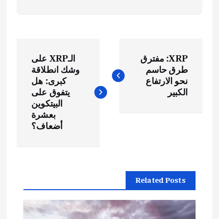
ت
XRP: مفترق
الـXRP على
ص
طرق حاسم
وشك انطلاقة
نحو الارتفاع
كبرى: هل
فّ
الكبير
يتفوق على
البيتكوين
ح
بعشرة
أضعاف؟
ا
ل
Related Posts
م
ق