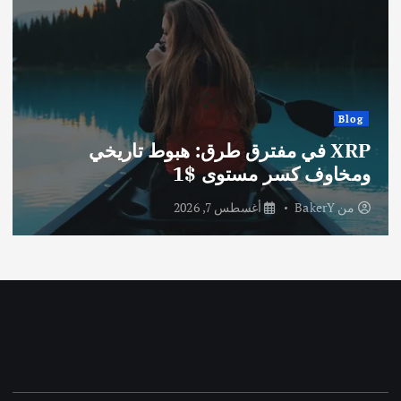
Blog
XRP في مفترق طرق: هبوط تاريخي
ومخاوف كسر مستوى $1
من
BakerY
أغسطس 7, 2026