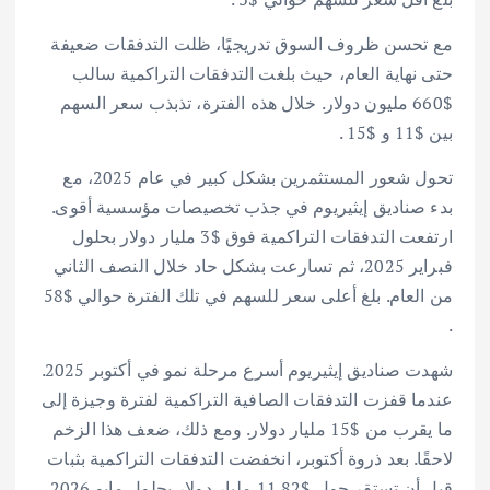
مع تحسن ظروف السوق تدريجيًا، ظلت التدفقات ضعيفة
حتى نهاية العام، حيث بلغت التدفقات التراكمية سالب
$660 مليون دولار. خلال هذه الفترة، تذبذب سعر السهم
بين $11 و $15 .
تحول شعور المستثمرين بشكل كبير في عام 2025، مع
بدء صناديق إيثيريوم في جذب تخصيصات مؤسسية أقوى.
ارتفعت التدفقات التراكمية فوق $3 مليار دولار بحلول
فبراير 2025، ثم تسارعت بشكل حاد خلال النصف الثاني
من العام. بلغ أعلى سعر للسهم في تلك الفترة حوالي $58
.
شهدت صناديق إيثيريوم أسرع مرحلة نمو في أكتوبر 2025.
عندما قفزت التدفقات الصافية التراكمية لفترة وجيزة إلى
ما يقرب من $15 مليار دولار. ومع ذلك، ضعف هذا الزخم
لاحقًا. بعد ذروة أكتوبر، انخفضت التدفقات التراكمية بثبات
قبل أن تستقر حول $11.82 مليار دولار بحلول مايو 2026.