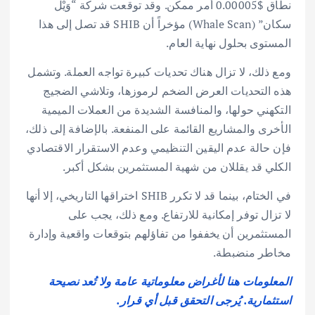
نطاق $0.00005 أمر ممكن. وقد توقعت شركة “وَيْل
سكان” (Whale Scan) مؤخراً أن SHIB قد تصل إلى هذا
المستوى بحلول نهاية العام.
ومع ذلك، لا تزال هناك تحديات كبيرة تواجه العملة. وتشمل
هذه التحديات العرض الضخم لرموزها، وتلاشي الضجيج
التكهني حولها، والمنافسة الشديدة من العملات الميمية
الأخرى والمشاريع القائمة على المنفعة. بالإضافة إلى ذلك،
فإن حالة عدم اليقين التنظيمي وعدم الاستقرار الاقتصادي
الكلي قد يقللان من شهية المستثمرين بشكل أكبر.
في الختام، بينما قد لا تكرر SHIB اختراقها التاريخي، إلا أنها
لا تزال توفر إمكانية للارتفاع. ومع ذلك، يجب على
المستثمرين أن يخففوا من تفاؤلهم بتوقعات واقعية وإدارة
مخاطر منضبطة.
المعلومات هنا لأغراض معلوماتية عامة ولا تُعد نصيحة
استثمارية. يُرجى التحقق قبل أي قرار.