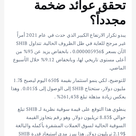
تحقق عوائد ضخمة
مجدداً؟
يبدو تكرار الارتفاع الكبير الذي حدث في عام 2021 أمراً
غير مرجح للغاية في ظل الظروف الحالية. تتداول SHIB
الآن بسعر $0.000005936 ، بانخفاض يزيد عن 93% من
أعلى مستوى تاريخي لها، وبانخفاض 9.12% خلال الأسبوع
الماضي.
للتوضيح، لكي ينمو استثمار بقيمة $650 اليوم ليصبح $1.7
مليون دولار، ستحتاج SHIB إلى الوصول إلى $0.015 . وهذا
يعكس زيادة مذهلة تبلغ 261,438% .
ينطوي هذا التوقع على قيمة سوقية نظرية لـ SHIB تبلغ
حوالي $8.83 تريليون دولار. وهو رقم يتجاوز القيمة
السوقية الحالية لسوق العملات المشفرة بأكمله والبالغة
$2.19 تريليون دولار. هذا يبرز مدى استبعاد قدرة SHIB