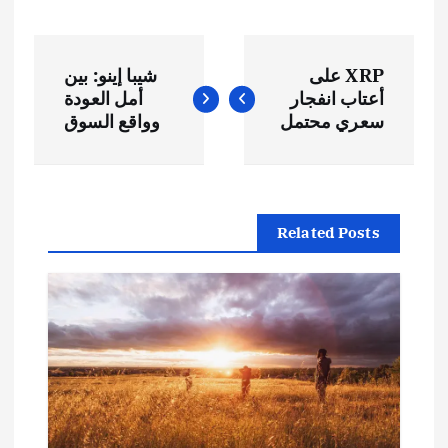
ت
XRP على
شيبا إينو: بين
ص
أعتاب انفجار
أمل العودة
سعري محتمل
وواقع السوق
فّ
ح
Related Posts
ا
ل
م
ق