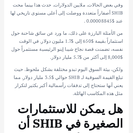
وفي بعض الحالات. ملايين الدولارات. حدث هذا بينما محت
SHIB أصفاراً متعددة ووصلت إلى أعلى مستوى تاريخي لها
عند $0.00008845 .
من الأمثلة البارزة على ذلك، ما ورد عن سائق شاحنة حول
استثماراً بقيمة $650 إلى $1.7 مليون دولار. في الوقت
نفسه، تضمنت قصة نجاح شيبا إينو الرئيسية مستثمراً حول
$8,000 إلى أكثر من $5.7 مليار دولار.
ولكن، بيئة السوق اليوم تبدو مختلفة بشكل ملحوظ. حيث
تبلغ القيمة السوقية لـ SHIB حوالي $3.5 مليار دولار. مما
يعني أنها ستحتاج إلى تدفقات رأسمالية أكبر بكثير لتكرار
مثل هذه المكاسب الهائلة.
هل يمكن للاستثمارات
الصغيرة في SHIB أن