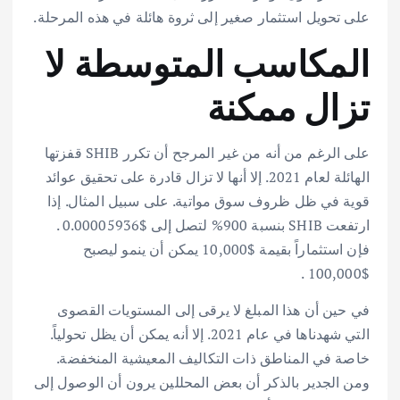
على تحويل استثمار صغير إلى ثروة هائلة في هذه المرحلة.
المكاسب المتوسطة لا
تزال ممكنة
على الرغم من أنه من غير المرجح أن تكرر SHIB قفزتها
الهائلة لعام 2021. إلا أنها لا تزال قادرة على تحقيق عوائد
قوية في ظل ظروف سوق مواتية. على سبيل المثال. إذا
ارتفعت SHIB بنسبة 900% لتصل إلى $0.00005936 .
فإن استثماراً بقيمة $10,000 يمكن أن ينمو ليصبح
$100,000 .
في حين أن هذا المبلغ لا يرقى إلى المستويات القصوى
التي شهدناها في عام 2021. إلا أنه يمكن أن يظل تحولياً.
خاصة في المناطق ذات التكاليف المعيشية المنخفضة.
ومن الجدير بالذكر أن بعض المحللين يرون أن الوصول إلى