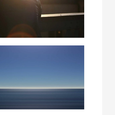
م
ق
ا
ل
ا
ت