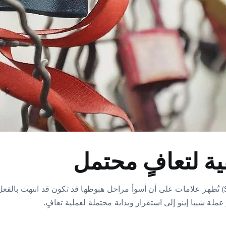
ية لتعافٍ محتمل
بعد فترة طويلة من ضغط البيع. بدأت عملة شيبا إينو (SHIB) تُظهر علامات على أن أسوأ مراحل هبوطها قد 
عملة شيبا إينو إلى استقرار وبداية محتملة لعملية تعافٍ.