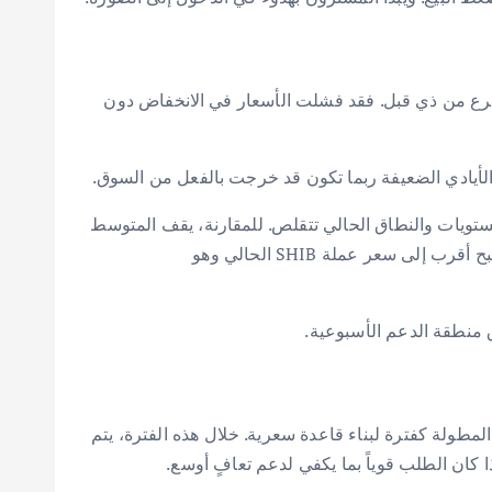
أسرع من ذي قبل. فقد فشلت الأسعار في الانخفاض دون
 الأيادي الضعيفة ربما تكون قد خرجت بالفعل من السوق.
مستويات والنطاق الحالي تتقلص. للمقارنة، يقف المتوسط
المتحرك البسيط لـ 20 يوماً عند $0.000006281 . ويقف المتوسط المتحرك البسيط لـ 50 يوماً عند $0.000007331 . وكلاهما أصبح أقرب إلى سعر عملة SHIB الحالي وهو
ق منطقة الدعم الأسبوعية.
لمطولة كفترة لبناء قاعدة سعرية. خلال هذه الفترة، يتم
ا كان الطلب قوياً بما يكفي لدعم تعافٍ أوسع.