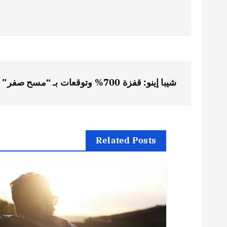
ت
شيبا إينو: قفزة 700% وتوقعات بـ “مسح صفر” سعري!
ص
فّ
Related Posts
ح
ا
ل