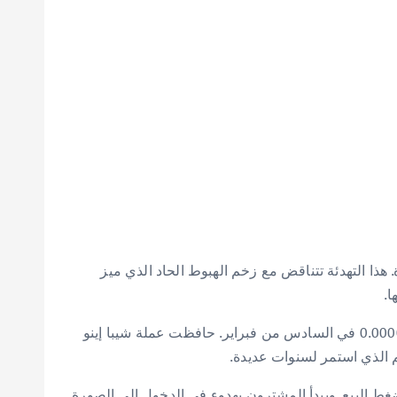
ة. هذا التهدئة تتناقض مع زخم الهبوط الحاد الذي ميز
ا.
لقد أصبح هذا التحول أكثر وضوحاً مع محافظة الأصول على موقعها فوق منطقة دعم رئيسية. فبعد انخفاض إلى مستوى $0.00000507 في السادس من فبراير. حافظت عملة شيبا إينو
 ضغط البيع. ويبدأ المشترون بهدوء في الدخول إلى الصورة.