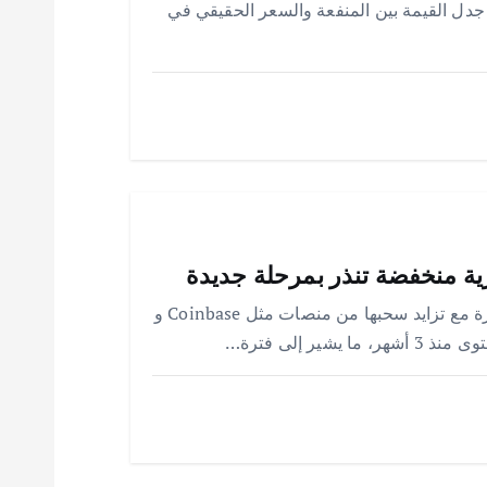
مالية أم في سعرها السوقي المتغير؟ XRP: جدل القيمة بين المنفعة والسعر الحقيقي في
تقرير يكشف أن عملة XRP تشهد تحولات كبيرة مع تزايد سحبها من منصات مثل Coinbase و