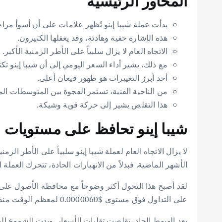
المحاور الرئيسية
بدأت عملة شيبا إينو تُظهر علامات على أن أسوأ مرا
هذه الإشارة خفية وهادئة، وقد يغفلها الكثيرون.
الاتجاه العام لا يزال سلبياً على الأطر الزمنية الأكبر.
مع ذلك، يشير أداء السعر اليومي إلى أن شيبا إينو ت
أحد أبرز التغييرات هو ظهور قيعان أعلى.
من الناحية الفنية، تستمر الفجوة بين المتوسطات ال
هذا التقلص يشير إلى حركة قوية وشيكة.
شيبا إينو تحافظ على مستويات 
لا يزال الاتجاه العام لعملة شيبا إينو سلبياً على الأطر ال
الأشهر الماضية. فبدلاً من الانهيارات الحادة، تتحرك العمل
على التداول فوق مستوى $0.0000060 لمعظم الوقت منذ ذلك الحين. هذا يرجع إلى استمرار المشترين في الدفاع عن هذا الدعم الذي استمر لسنوات عديدة.
بعد الهبوط الحاد، تقلصت تقلبات الأسعار. وبدت الشموع البي