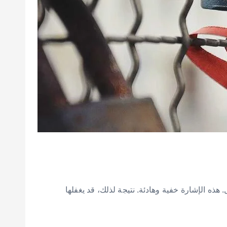
تكون قد انتهت بالفعل. هذه الإشارة خفية وهادئة. نتيجة لذلك، قد يغفلها