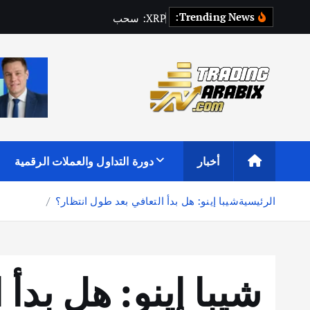
Trending News:
P
R
X
:
س
ح
ب
م
ت
ز
ا
ي
د
أكبر موقع إخباري تعليمي في عالم تداول العملات الرقمية والكريبتو
أخبار
دورة التداول والعملات الرقمية
الرئيسية
شيبا إينو: هل بدأ التعافي بعد طول انتظار؟
شيبا إينو: هل بدأ