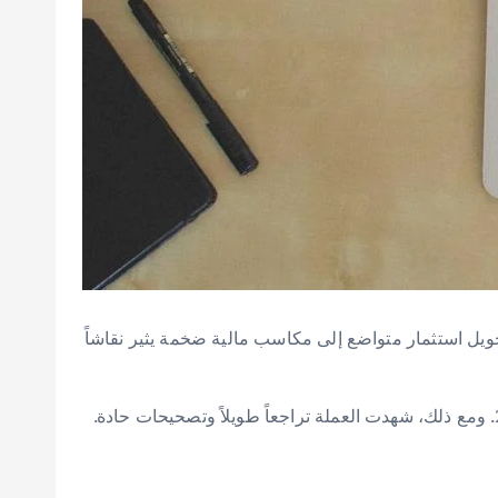
 يشهدها السوق الأوسع للعملات الرقمية. لا يزال السؤال حول قدرة عملة شيبا إينو (Shiba Inu) على تحويل استثمار متواضع إلى مكاسب مالية ضخمة يثير نقاشاً
اكتسبت شيبا إينو شهرة واسعة. فقد حولت استثمارات صغيرة إلى ثروات هائلة خلال دورة صعود السوق في عامي 2020 و 2021. ومع ذلك، شهدت العملة تراجعاً طويلاً وتصحيحات حادة.