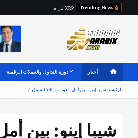
Trending News:
P
R
X
ف
ي
م
ف
ت
ر
ق
ط
ر
ق
:
أكبر موقع إخباري تعليمي في عالم تداول العملات الرقمية والكريبتو
أخبار
دورة التداول والعملات الرقمية
الرئيسية
شيبا إينو: بين أمل العودة وواقع السوق
شيبا إينو: بين أم