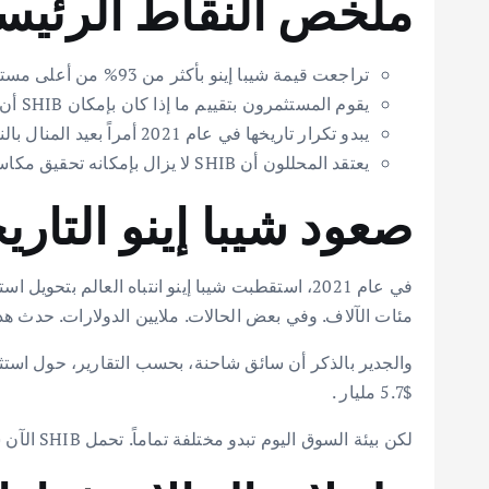
ملخص النقاط الرئيس
تراجعت قيمة شيبا إينو بأكثر من 93% من أعلى مستوى لها على الإطلاق. وهو المستوى الذي ولد مكاسب ضخمة للمستثمرين الأوائل.
يقوم المستثمرون بتقييم ما إذا كان بإمكان SHIB أن يحقق صعوداً آخر قادراً على تحويل الرهانات الصغيرة إلى عوائد كبيرة.
يبدو تكرار تاريخها في عام 2021 أمراً بعيد المنال بالنظر إلى الظروف الحالية.
يعتقد المحللون أن SHIB لا يزال بإمكانه تحقيق مكاسب معتدلة خلال دورة صعود قوية للسوق.
صعود شيبا إينو التار
مئات الآلاف. وفي بعض الحالات. ملايين الدولارات. حدث هذا مع محو عملة SHIB لعدة أصفار وصعودها إلى أعلى مستوى لها
$5.7 مليار .
لكن بيئة السوق اليوم تبدو مختلفة تماماً. تحمل SHIB الآن سقفاً سوقياً يبلغ حوالي $3.5 مليار . مما يعني أنها ستحتاج إلى تدفقات رأسمالية أكبر بكثير لتكرار مثل هذه المكاسب الهائلة.