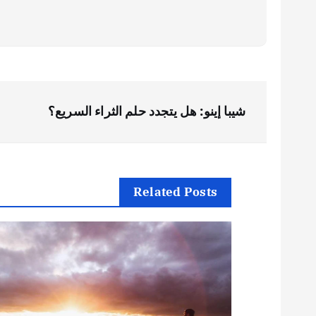
ت
شيبا إينو: هل يتجدد حلم الثراء السريع؟
ص
فّ
Related Posts
ح
ا
ل