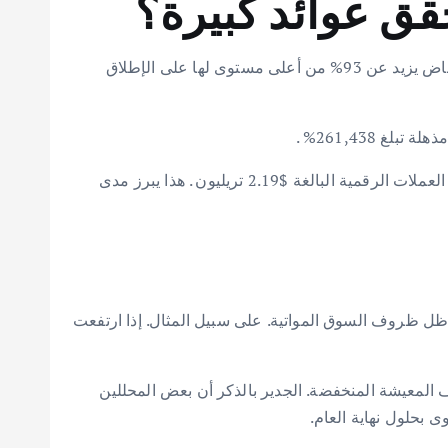
يبدو تكرار صعود عام 2021 أمراً غير مرجح إلى حد كبير في ظل الظروف الحالية. تتداول SHIB حالياً عند $0.000005936 . بانخفاض يزيد عن 93% من أعلى مستوى لها على الإطلاق
يعني هذا التوقع سقفاً سوقياً نظرياً لـ SHIB يبلغ حوالي $8.83 تريليون . هذا المبلغ يتجاوز القيمة السوقية الإجمالية الحالية لسوق العملات الرقمية البالغة $2.19 تريليون . هذا يبرز مدى
ها لا تزال قادرة على تحقيق عوائد قوية في ظل ظروف السوق المواتية. على سبيل المثال. إذا ارتفعت
 خاصة في المناطق ذات تكاليف المعيشة المنخفضة. الجدير بالذكر أن بعض المحللين