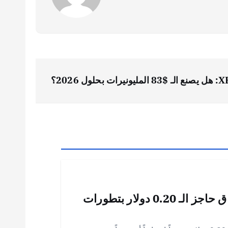
لمليونيرات بحلول 2026؟
كاردانو ADA يستعيد زخمه: اختراق حاجز الـ 0.20 دولار بتطورات