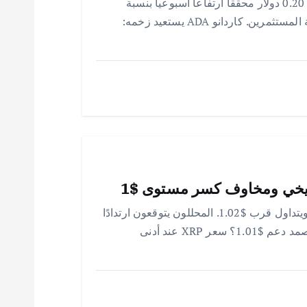
بعد غياب طويل، كاردانو ADA يستعيد مستوى 0.20 دولار محققاً ارتفاعاً أسبوعياً بنسبة
20.63%، مدعوماً بتطورات النظام البيئي وثقة المستثمرين. كاردانو ADA يستعيد زخمه:
سعر XRP يسجل أدنى إغلاق يومي في 2026 ويتداول قرب $1.02. المحللون يتوقعون ارتدادًا
مؤقتًا، لكن الضعف مقابل BTC مستمر. هل يصمد دعم $1.01؟ سعر XRP عند أدنى