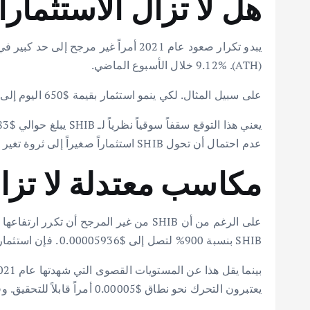
هل لا تزال الاستثمارات الصغيرة ف
(ATH). 9.12% خلال الأسبوع الماضي.
على سبيل المثال. لكي ينمو استثمار بقيمة $650 اليوم إلى $1.7 مليون . ستحتاج SHIB إلى أن تصل إلى $0.015 . هذا يمثل زيادة مذهلة تبلغ 261,438% .
عدم احتمال أن تحول SHIB استثماراً صغيراً إلى ثروة تغير مجرى الحياة في هذه المرحلة.
مكاسب معتدلة لا تزا
SHIB بنسبة 900% لتصل إلى $0.00005936 . فإن استثماراً بقيمة $10,000 يمكن أن ينمو ليصبح $100,000 .
يعتبرون التحرك نحو نطاق $0.00005 أمراً قابلاً للتحقيق. وقد توقعت Whale Scan مؤخراً أن SHIB يمكن أن تصل إلى هذا المستوى بحلول نهاية العام.