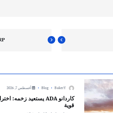
XRP: هل يصنع الـ $83 ا
BakerY
Blog
أغسطس 7, 2026
قوية