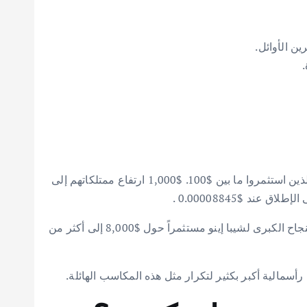
في عام 2021، استقطبت شيبا إينو انتباه العالم بتحويل استثمارات متواضعة إلى أرباح غير عادية. فقد شهد المستثمرون الأوائل الذين استثمروا ما بين $100. $1,000 ارتفاع ممتلكاتهم إلى
والجدير بالذكر أن سائق شاحنة، بحسب التقارير، حول استثماراً بقيمة $650 إلى $1.7 مليون . وفي الوقت نفسه، تضمنت قصة النجاح الكبرى لشيبا إينو مستثمراً حول $8,000 إلى أكثر من