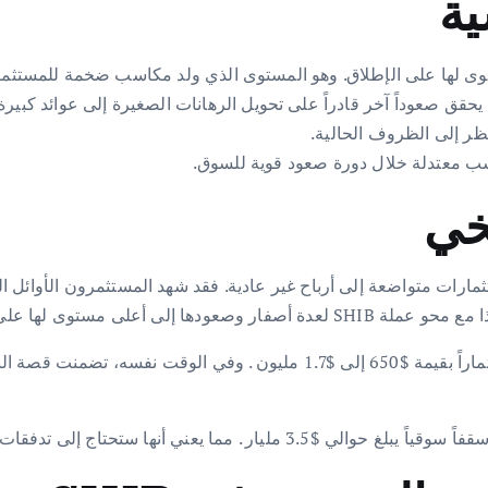
ية
يخي
 على الإطلاق عند $0.00008845 .