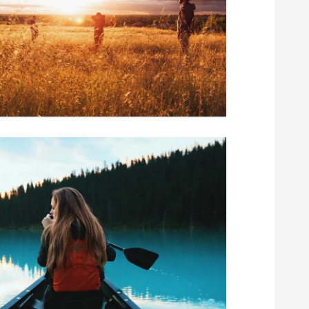
م
ق
ا
ل
ا
ت