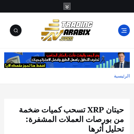
أكبر موقع إخباري تعليمي في عالم تداول العملات الرقمية
والكريبتو
الرئيسية
حيتان XRP تسحب كميات ضخمة
من بورصات العملات المشفرة:
تحليل أثرها