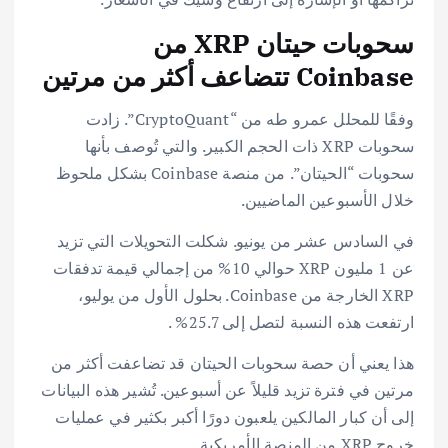
سحوبات حيتان XRP من
Coinbase تتضاعف أكثر من مرتين
وفقًا للمحلل عمرو طه من “CryptoQuant”. زادت
سحوبات XRP ذات الحجم الكبير. والتي تُوصف بأنها
سحوبات “الحيتان”. من منصة Coinbase بشكل ملحوظ
خلال الأسبوعين الماضيين.
في السادس عشر من يونيو. شكلت التحويلات التي تزيد
عن 1 مليون XRP حوالي 10% من إجمالي قيمة تدفقات
XRP الخارجة من Coinbase. بحلول الأول من يوليو،
ارتفعت هذه النسبة لتصل إلى 25.7% .
هذا يعني أن حصة سحوبات الحيتان قد تضاعفت أكثر من
مرتين في فترة تزيد قليلاً عن أسبوعين. تُشير هذه البيانات
إلى أن كبار المالكين يلعبون دورًا أكبر بكثير في عمليات
خروج XRP من المنصة الأمريكية.