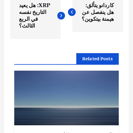
كاردانو يتألق:
XRP: هل يعيد
ص
هل ينفصل عن
التاريخ نفسه
هيمنة بيتكوين؟
في الربع
فّ
الثالث؟
ح
ا
Related Posts
ل
م
ق
ا
ل