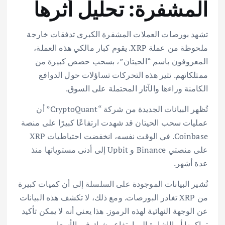
المشفرة: تحليل أثرها
تشهد بورصات العملات المشفرة الكبرى تدفقات خارجة
ملحوظة من عملة XRP. يقوم كبار مالكي هذه العملة،
المعروفون باسم “الحيتان”، بسحب حصص كبيرة من
ممتلكاتهم. تثير هذه التحركات تساؤلات حول الدوافع
الكامنة وراءها والآثار المحتملة على السوق.
تُظهر البيانات الجديدة من شركة “CryptoQuant” أن
عمليات سحب الحيتان قد شهدت ارتفاعًا كبيرًا على منصة
Coinbase. في الوقت نفسه، انخفضت احتياطيات XRP
على منصتي Binance و Upbit إلى أدنى مستوياتها منذ
عدة أشهر.
تُشير البيانات الموجودة على السلسلة إلى أن كميات كبيرة
من XRP تغادر البورصات. ومع ذلك، لا تكشف هذه البيانات
عن الوجهة النهائية لهذه الرموز. هذا يعني أنه لا يمكن تأكيد
تراكمها أو الإشارة إلى ارتفاع وشيك في الأسعار.