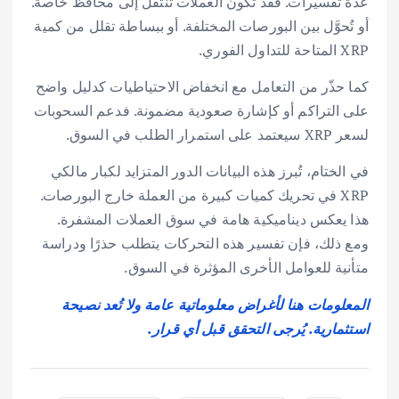
عدة تفسيرات. فقد تكون العملات تنتقل إلى محافظ خاصة.
أو تُحوَّل بين البورصات المختلفة. أو ببساطة تقلل من كمية
XRP المتاحة للتداول الفوري.
كما حذّر من التعامل مع انخفاض الاحتياطيات كدليل واضح
على التراكم أو كإشارة صعودية مضمونة. فدعم السحوبات
لسعر XRP سيعتمد على استمرار الطلب في السوق.
في الختام، تُبرز هذه البيانات الدور المتزايد لكبار مالكي
XRP في تحريك كميات كبيرة من العملة خارج البورصات.
هذا يعكس ديناميكية هامة في سوق العملات المشفرة.
ومع ذلك، فإن تفسير هذه التحركات يتطلب حذرًا ودراسة
متأنية للعوامل الأخرى المؤثرة في السوق.
المعلومات هنا لأغراض معلوماتية عامة ولا تُعد نصيحة
استثمارية. يُرجى التحقق قبل أي قرار.