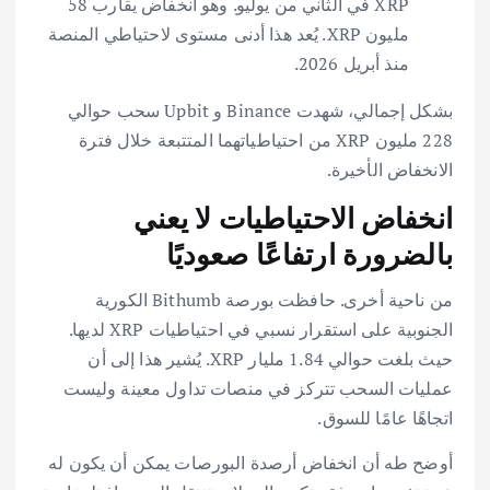
XRP في الثاني من يوليو. وهو انخفاض يقارب 58
مليون XRP. يُعد هذا أدنى مستوى لاحتياطي المنصة
منذ أبريل 2026.
بشكل إجمالي، شهدت Binance و Upbit سحب حوالي
228 مليون XRP من احتياطياتهما المتتبعة خلال فترة
الانخفاض الأخيرة.
انخفاض الاحتياطيات لا يعني
بالضرورة ارتفاعًا صعوديًا
من ناحية أخرى. حافظت بورصة Bithumb الكورية
الجنوبية على استقرار نسبي في احتياطيات XRP لديها.
حيث بلغت حوالي 1.84 مليار XRP. يُشير هذا إلى أن
عمليات السحب تتركز في منصات تداول معينة وليست
اتجاهًا عامًا للسوق.
أوضح طه أن انخفاض أرصدة البورصات يمكن أن يكون له