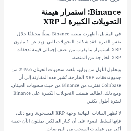
Binance: استمرار هيمنة
التحويلات الكبيرة لـ XRP
في المقابل، أظهرت منصة Binance نمطًا مختلفًا خلال
نفس الفترة. فقد شكلت التحويلات التي تزيد عن 1 مليون
XRP باستمرار ما يقرب من نصف إجمالي قيمة تدفقات
XRP الخارجة من المنصة.
وبحلول الأول من يوليو، بلغت سحوبات الحيتان 49.6% من
جميع تدفقات XRP الخارجة. تُشير هذه المقارنة إلى أن
Coinbase تقترب من Binance من حيث سحوبات الحيتان.
ومع ذلك، لطالما هيمنت التحويلات الكبيرة على Binance
لفترة أطول بكثير.
لا تُظهر البيانات النهائية وجهة XRP المسحوبة. ومع ذلك،
فإنها تُسلط الضوء على أن كبار المالكين يمثلون الآن حصة
أكبر من عمليات السحب من البورصات.