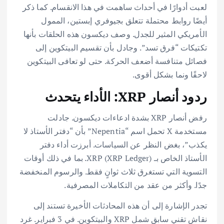
لعبت أدوارًا في أحداث ساهمت في هذا الانقسام. كما ذكر
أيضًا روابط محتملة تتعلق بجيوفري إبستين، الممول
الأمريكي المثير للجدل. وصف ديكسون هذه الحلقات بأنها
تكتيكات “فرق تسد”. وجادل بأن تقسيم البيتكوين إلى
فصائل متنافسة أضعف الحركة. حتى لو تعافى البيتكوين
لاحقًا ونما بشكل أقوى.
ردود أنصار XRP: الأداء يتحدث
رفض أنصار XRP بشدة ادعاءات ديكسون. جادلت
مستخدمة X تحمل اسم “Nepentia” بأن “دفتر الأستاذ لا
يكذب”، بغض النظر عن السياسات. أبرزت أداء دفتر
الأستاذ الخاص بـ XRP (XRP Ledger). بما في ذلك أوقات
التسوية التي تستغرق ثلاث ثوانٍ فقط. والرسوم المنخفضة
جدًا. وأكثر من عقد من التكاملات المصرفية.
تجدر الإشارة إلى أن هذه المحادثات الأخيرة تستند إلى
نقاش تقني سابق شمل XRP والبيتكوين. في 3 فبراير. غرد