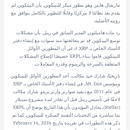
مارشال هاينر. وهو مطور مبكر للبيتكوين. بأن البيتكوين لم
يقدم بعد نظامًا لا مركزيًا وقابلًا للتطوير بالكامل يتوافق مع
رؤيته الأصلية.
رد مات هاميلتون. المدير السابق في ريبل. بأن مشكلات
توسع البيتكوين قد تم معالجتها منذ سنوات مع إنشاء دفتر
الأستاذ الخاص بـ XRP. ادعى أن المطورين الأوائل
للبيتكوين قاموا ببناء XRPL خصيصًا لإصلاح المشكلات
المتعلقة بالسرعة والرسوم وقدرة المعاملات.
تاريخيًا، شارك جيد مكالب، أحد المطورين الأوائل للبيتكوين
ومؤسس Mt. Gox، في إنشاء دفتر الأستاذ الخاص بـ XRP
في عام 2011 مع ديفيد شوارتز وآرثر بريتو. شارك مكالب
لاحقًا في تأسيس ريبل قبل أن يغادر لبدء مشروع ستيلار
(Stellar). يجادل المؤيدون بأن هذا التاريخ يوضح أن XRPL
نما مباشرة من التحديات التقنية المبكرة للبيتكوين. كما تم
ذكر هذه التطورات في تغريدة بتاريخ February 16, 2026