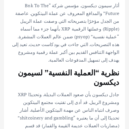
أثار سيمون ديكسون. مؤسس شركة “Bnk To The
Future” والمدافع المعروف عن عملة البيتكوين. عاصفة
من الجدل مؤخرًا بتصريحاته التي وصفت عملة الريبل
(Ripple) وعملتها الرقمية XRP بأنهما جزء مما أسماه
“عملية نفسية” (psyop) ضمن عالم العملات المشفرة.
هذه التصريحات. التي جاءت في بودكاست حديث. تعيد إلى
الواجهة التنافس القديم بين أكبر عملة رقمية ومشروع
يهدف إلى تسهيل المدفوعات العالمية.
نظرية “العملية النفسية” لسيمون
ديكسون
جادل ديكسون بأن صعود العملات البديلة. وتحديدًا XRP
ومشروع الريبل. قد أدى إلى تفتيت مجتمع البيتكوين
وصرف انتباه الناس عن مهمة البيتكوين الأصلية. أشار
تحديدًا إلى أن ما يعتبره “shitcoinery and gambling”
(مضاربات العملات عديمة القيمة والقمار) قد قسم