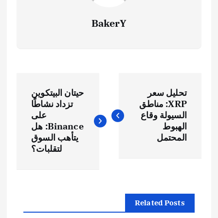
BakerY
ت
تحليل سعر
حيتان البيتكوين
ص
XRP: مناطق
تزداد نشاطًا
السيولة وقاع
على
فّ
الهبوط
Binance: هل
المحتمل
يتأهب السوق
ح
لتقلبات؟
ا
ل
Related Posts