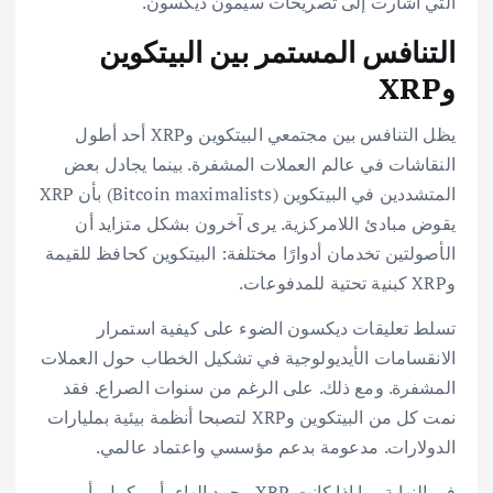
التي أشارت إلى تصريحات سيمون ديكسون.
التنافس المستمر بين البيتكوين
وXRP
يظل التنافس بين مجتمعي البيتكوين وXRP أحد أطول
النقاشات في عالم العملات المشفرة. بينما يجادل بعض
المتشددين في البيتكوين (Bitcoin maximalists) بأن XRP
يقوض مبادئ اللامركزية. يرى آخرون بشكل متزايد أن
الأصولتين تخدمان أدوارًا مختلفة: البيتكوين كحافظ للقيمة
وXRP كبنية تحتية للمدفوعات.
تسلط تعليقات ديكسون الضوء على كيفية استمرار
الانقسامات الأيديولوجية في تشكيل الخطاب حول العملات
المشفرة. ومع ذلك. على الرغم من سنوات الصراع. فقد
نمت كل من البيتكوين وXRP لتصبحا أنظمة بيئية بمليارات
الدولارات. مدعومة بدعم مؤسسي واعتماد عالمي.
في النهاية، ما إذا كانت XRP مجرد إلهاء، أو مكمل، أو