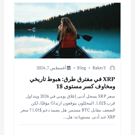
م
ق
ا
ل
ا
BakerY
Blog
أغسطس 7, 2026
ت
XRP في مفترق طرق: هبوط تاريخي
ومخاوف كسر مستوى $1
سعر XRP يسجل أدنى إغلاق يومي في 2026 ويتداول
قرب $1.02. المحللون يتوقعون ارتدادًا مؤقتًا، لكن
الضعف مقابل BTC مستمر. هل يصمد دعم $1.01؟ سعر
XRP عند أدنى مستوياته: هل…