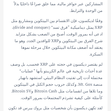
المشاركين عبر حوافز مالية. مما خلق صراعًا داخليًا بدلاً
من الوحدة والترابط.
وفقًا لديكسون، فإن الانقسام بين البيتكوين ومشاريع مثل
XRP يمثل ديناميكية “فرق تسد” (divide and conquer).
ادعى أنه بمرور الوقت. أصبح من الصعب بشكل متزايد
شرح الفرق بين البيتكوين وXRP للوافدين الجدد. وهو ما
يعتقد أنه أضعف مكانة البيتكوين خلال مرحلة نموها
المبكرة.
لم يقتصر ديكسون في حجته على XRP فحسب. بل وصف
عدة أحداث تاريخية في عالم الكريبتو بأنها “عمليات”
محتملة أدت إلى تفتيت النظام البيئي. استشهد بانهيار
منصة Mt. Gox. وكذلك حروب حجم الكتل في البيتكوين
وما تلاها من انقسامات مثل Bitcoin Cash وBitcoin SV.
كأمثلة على كيفية تشرذم المجتمعات بمرور الوقت.
لقد تكهن ديكسون بأن شخصيات مثل بروك بيرس قد تكون