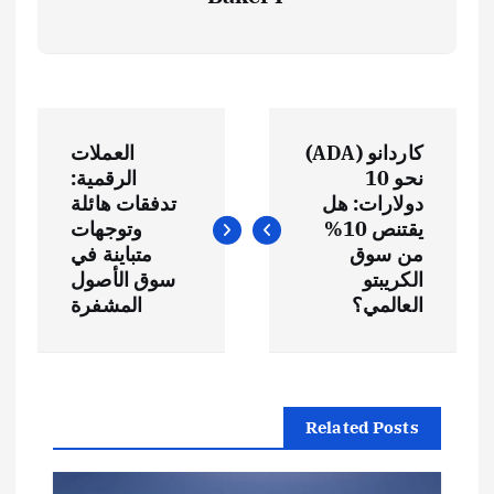
ت
كاردانو (ADA)
العملات
ص
نحو 10
الرقمية:
دولارات: هل
تدفقات هائلة
فّ
يقتنص 10%
وتوجهات
من سوق
متباينة في
ح
الكريبتو
سوق الأصول
العالمي؟
المشفرة
ا
ل
Related Posts
م