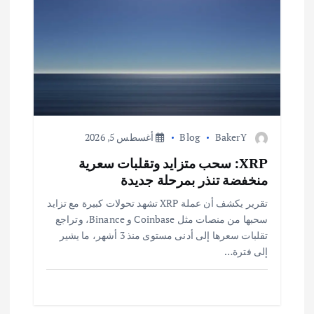
ق
ا
ل
ا
BakerY
Blog
أغسطس 5, 2026
ت
XRP: سحب متزايد وتقلبات سعرية
منخفضة تنذر بمرحلة جديدة
تقرير يكشف أن عملة XRP تشهد تحولات كبيرة مع تزايد
سحبها من منصات مثل Coinbase و Binance، وتراجع
تقلبات سعرها إلى أدنى مستوى منذ 3 أشهر، ما يشير
إلى فترة…