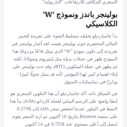
السعري المكافئ للارتفاعات “الباربولية”.
بولينجر باندز ونموذج ‘W’
الكلاسيكي
بدأ جامبارديلو تحليله بتسليط الضوء على تغريدة للخبير
المالي المخضرم جون بولينجر نفسه. لقد أشار بولينجر في
تغريدته إلى تكون نموذج “W” الذي يمثل قاعًا مزدوجًا. هذا
النموذج ظهر في عملات بديلة مثل إيثيريوم وسولانا، لكنه
لم يظهر في عملة البيتكوين (BTC). وقد حث بولينجر على
إيلاء اهتمام كبير لهذا المؤشر. لأنه قد يمثل تحولًا كبيرًا
وبارزًا في ديناميكيات السوق.
في السياق ذاته، أكد جامبارديلو أن هذا التكوين السعري هو
أيضًا واضح على الرسم البياني لعملة كاردانو (ADA). بدأ هذا
النمط في التبلور عندما انخفض سعر ADA إلى $0.279
على منصة Binance بتاريخ 10 أكتوبر. ثم ارتد السعر بقوة،
ليصل إلى أعلى مستوى عند $0.733 في 14 أكتوبر.