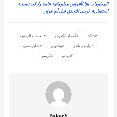
المعلومات هنا لأغراض معلوماتية عامة ولا تُعد نصيحة
استثمارية. يُرجى التحقق قبل أي قرار.
ADA
أسعار الكريبتو
العملات الرقمية
بولينجر باندز
بيتكوين
تحليل تقني
كاردانو
كريبتو
BakerY