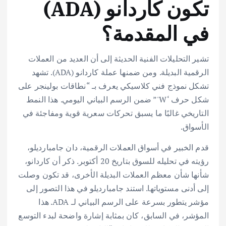
تكون كاردانو (ADA)
في المقدمة؟
تشير التحليلات الفنية الحديثة إلى أن العديد من العملات
الرقمية البديلة. ومن ضمنها عملة كاردانو (ADA). تشهد
تشكل نموذج فني كلاسيكي يعرف بـ “نطاقات بولينجر على
شكل حرف ‘W'” ضمن الرسم البياني اليومي. هذا النمط
التاريخي غالبًا ما يسبق تحركات سعرية قوية ومفاجئة في
الأسواق.
قدم الخبير في أسواق العملات الرقمية، دان جامبارديلو،
رؤيته في تحليله للسوق بتاريخ 20 أكتوبر. ذكر أن كاردانو،
شأنها شأن معظم العملات البديلة الأخرى، قد تكون وصلت
إلى أدنى مستوياتها. استند جامبارديلو في هذا التصور إلى
مؤشر يتطور بسرعة على الرسم البياني لـ ADA. هذا
المؤشر، في السابق، كان بمثابة إشارة واضحة لبدء التوسع