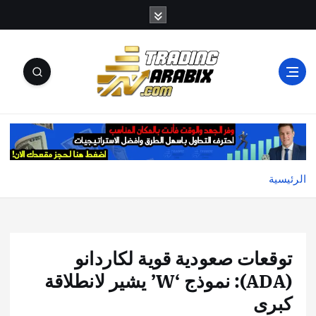
أكبر موقع إخباري تعليمي في عالم تداول العملات الرقمية
والكريبتو
الرئيسية
توقعات صعودية قوية لكاردانو
(ADA): نموذج ‘W’ يشير لانطلاقة
كبرى