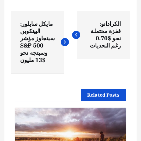
ت
الكرادانو:
مايكل سايلور:
ص
قفزة محتملة
البيتكوين
نحو $0.70
سيتجاوز مؤشر
فّ
رغم التحديات
S&P 500
وسيتجه نحو
ح
$13 مليون
ا
ل
Related Posts
م
ق