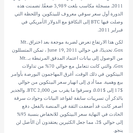
2011. مسجلة مكاسب بلغت 3,989 ضعفًا. تضمنت هذه
الدورة أول سعر سوقي معروف للبيتكوين. واللحظة التي
وصلت فيها BTC إلى التكافؤ مع الدولار الأمريكي في
فبراير 2011.
لكن هذا الارتفاع تعرض لضربة موجعة بعد اختراق Mt.
Gox. تحديدًا، في حوالي June 19, 2011 ، تمكن المتسللون
من الوصول إلى بيانات اعتماد المدقق المرتبطة بـ Mt.
Gox، والتي كانت تتعامل مع حوالي 70% من تداولات
البيتكوين في ذلك الوقت. أغرق المهاجمون البورصة بأوامر
بيع وهمية. مما أدى إلى انهيار سعر البيتكوين من حوالي
$17 إلى $0.01. وسرقوا ما يقرب من 2,000 BTC. والجدير
بالذكر أن تسريبات سابقة لقواعد البيانات وحوادث سرقة
أصغر كانت قد أضعفت الثقة في المنصة بالفعل. دفع
الحادث في النهاية سعر البيتكوين للانخفاض بنسبة 93%
إلى حوالي $2، مما جعل الكثيرين يعتقدون أن الأصل لن
ينجو.