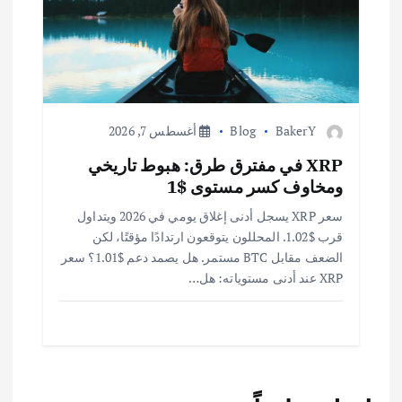
BakerY
Blog
أغسطس 7, 2026
XRP في مفترق طرق: هبوط تاريخي
ومخاوف كسر مستوى $1
سعر XRP يسجل أدنى إغلاق يومي في 2026 ويتداول
قرب $1.02. المحللون يتوقعون ارتدادًا مؤقتًا، لكن
الضعف مقابل BTC مستمر. هل يصمد دعم $1.01؟ سعر
XRP عند أدنى مستوياته: هل…