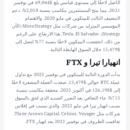
الأصل لاحقًا إلى مستوى قياسي بلغ $69,044 في نوفمبر
2021، مما منح المستثمرين مكاسب بنسبة 2,058%. دعم
التنصيف الثالث للبيتكوين في مايو 2020. والاهتمام
المؤسسي المتزايد من شركات مثل MicroStrategy (الآن
Strategy). Tesla. El Salvador. هذا الارتفاع. على الرغم
من ذلك، انخفضت البيتكوين لاحقًا بنسبة 77% لتصل إلى
$15,479 خلال السوق الهابطة التالية.
انهيارا تيرا و FTX
بدأت الدورة التالية للبيتكوين في نوفمبر 2022 مع تداول
عملة BTC حوالي $15,479. صعدت العملة المشفرة لاحقًا
إلى $126,198 في أكتوبر 2025، محققة مكاسب بنسبة
715%. جاء التعافي بعد الضرر الشديد الذي لحق بالسوق
بسبب انهيار تيرا في مايو 2022. والذي تسبب في إفلاس
شركات مثل Three Arrows Capital. Celsius. Voyager.
تفاقمت الظروف في نوفمبر 2022 بعد انهيار FTX.