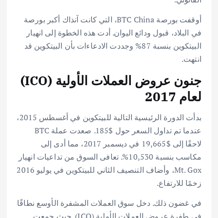
أوقفت بورصة BTC China، التي كانت آنذاك أكبر بورصة
في البلاد، قبول ودائع اليوان. أدت هذه الخطوة إلى انهيار
البيتكوين بنسبة 87% وجددت الادعاءات بأن البيتكوين قد
انتهت.
جنون عروض العملات الأولية (ICO)
لعام 2017
بدأت الدورة الرئيسية التالية للبيتكوين في أغسطس 2015،
عندما تم تداول السعر حول $185. صعدت عملة BTC
لاحقًا إلى $19,665 في ديسمبر 2017، مما أدى إلى
مكاسب بنسبة 10,530%. تعافى السوق من تداعيات انهيار
Mt. Gox، وأضاف التنصيف الثاني للبيتكوين في يوليو 2016
زخمًا للارتفاع.
في غضون ذلك. دخل سوق العملات المشفرة الأوسع نطاقًا
في طفرة عروض العملات الأولية (ICO). حيث جمعت