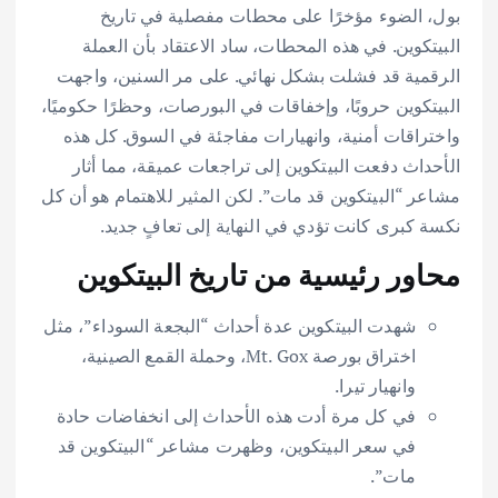
بول، الضوء مؤخرًا على محطات مفصلية في تاريخ
البيتكوين. في هذه المحطات، ساد الاعتقاد بأن العملة
الرقمية قد فشلت بشكل نهائي. على مر السنين، واجهت
البيتكوين حروبًا، وإخفاقات في البورصات، وحظرًا حكوميًا،
واختراقات أمنية، وانهيارات مفاجئة في السوق. كل هذه
الأحداث دفعت البيتكوين إلى تراجعات عميقة، مما أثار
مشاعر “البيتكوين قد مات”. لكن المثير للاهتمام هو أن كل
نكسة كبرى كانت تؤدي في النهاية إلى تعافٍ جديد.
محاور رئيسية من تاريخ البيتكوين
شهدت البيتكوين عدة أحداث “البجعة السوداء”، مثل
اختراق بورصة Mt. Gox، وحملة القمع الصينية،
وانهيار تيرا.
في كل مرة أدت هذه الأحداث إلى انخفاضات حادة
في سعر البيتكوين، وظهرت مشاعر “البيتكوين قد
مات”.