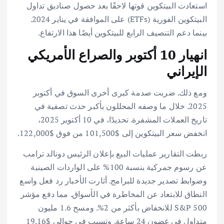
استعادت البيتكوين قوتها لاحقًا بعد حصول صناديق تداول
البيتكوين الفورية (ETFs) على الموافقة في يناير 2024.
بينما دعم التنصيف الرابع للبيتكوين أيضًا هذا الارتفاع.
انهيار 10 أكتوبر والصراع الأمريكي
الإيراني
ومع ذلك. ضربت صدمة كبرى أخرى السوق في أكتوبر
2025. خلال ما وصفه المحللون بأكبر حدث تصفية في
تاريخ العملات المشفرة. تحديدًا، في 10 أكتوبر 2025،
انخفض سعر البيتكوين إلى $101,500 من فوق $122,000.
ربطت التقارير عمليات البيع بإعلان الرئيس دونالد ترامب
عن رسوم جمركية بنسبة 100% على الواردات الصينية
وضوابط تصدير جديدة للبرامج. أثارت الأخبار رد فعل واسع
النطاق للابتعاد عن المخاطرة في الأسواق. مما دفع مؤشر
S&P 500 للانخفاض بأكثر من 2%. ومسح 1.6 مليون
متداول في غضون 24 ساعة. وتسبب في حوالي $19.16