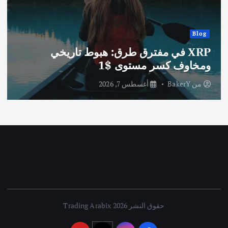
Blog
 في مفترق طرق: هبوط تاريخي
 كسر مستوى $1
XRP: جدل القيمة بين المنفعة والسعر
Ba
أغسطس 7, 2026
من
kerY
حقوق النشر 2026 Trading Arabix