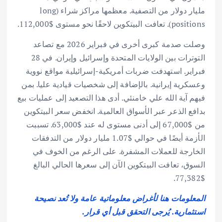
مليار دولار من التصفية. معظمها مراكز شراء (long
positions). تعافت البيتكوين لاحقًا نحو مستوى $112,000.
وصلت صدمة كبرى أخرى في فبراير 2026 مع تصاعد
التوترات بين الولايات المتحدة وإسرائيل وإيران. في 28
فبراير. استهدفت ضربات أمريكية-إسرائيلية مواقع نووية
وعسكرية إيرانية. بالإضافة إلى شخصيات قيادية عليا. بمن
فيهم آية الله علي خامنئي. أدى هذا التصعيد إلى عمليات بيع
بدافع الذعر عبر الأسواق العالمية. انخفض سعر البيتكوين
من $67,000 إلى أدنى مستوى له عند $63,000. تسببت
الأزمة أيضًا في حوالي $1.07 مليار دولار من التدفقات
الخارجة للعملات المشفرة. على الرغم من الخوف في
السوق، تعافت البيتكوين الآن إلى سعرها الحالي البالغ
$77,382.
المعلومات هنا لأغراض معلوماتية عامة ولا تُعد نصيحة
استثمارية. يُرجى التحقق قبل أي قرار.