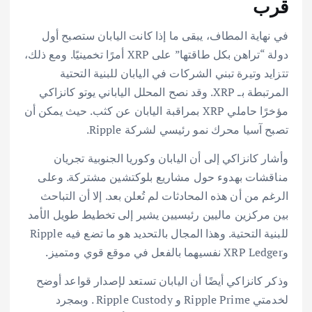
قرب
في نهاية المطاف، يبقى ما إذا كانت اليابان ستصبح أول
دولة “تراهن بكل طاقتها” على XRP أمرًا تخمينيًا. ومع ذلك،
تتزايد وتيرة تبني الشركات في اليابان للبنية التحتية
المرتبطة بـ XRP. وقد نصح المحلل الياباني يوتو كانزاكي
مؤخرًا حاملي XRP بمراقبة اليابان عن كثب. حيث يمكن أن
تصبح آسيا محرك نمو رئيسي لشركة Ripple.
وأشار كانزاكي إلى أن اليابان وكوريا الجنوبية تجريان
مناقشات بهدوء حول مشاريع بلوكتشين مشتركة. وعلى
الرغم من أن هذه المحادثات لم تُعلن بعد. إلا أن التباحث
بين مركزين ماليين رئيسيين يشير إلى تخطيط طويل الأمد
للبنية التحتية. وهذا المجال بالتحديد هو ما تضع فيه Ripple
وXRP Ledger نفسيهما بالفعل في موقع قوي ومتميز.
وذكر كانزاكي أيضًا أن اليابان تستعد لإصدار قواعد أوضح
لخدمتي Ripple Prime و Ripple Custody . وبمجرد