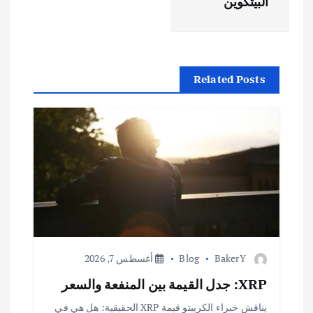
ح
البيتكوين
ا
ل
Related Posts
م
ق
ا
ل
ا
BakerY
Blog
أغسطس 7, 2026
ت
XRP: جدل القيمة بين المنفعة والسعر
يناقش خبراء الكريبتو قيمة XRP الحقيقية: هل هي في