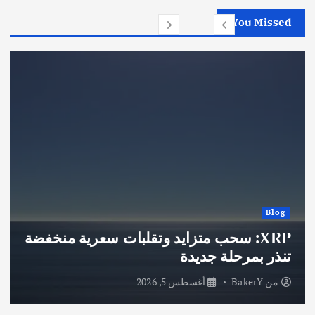
You Missed
Blog
XRP: سحب متزايد وتقلبات سعرية منخفضة
تنذر بمرحلة جديدة
من
BakerY
أغسطس 5, 2026