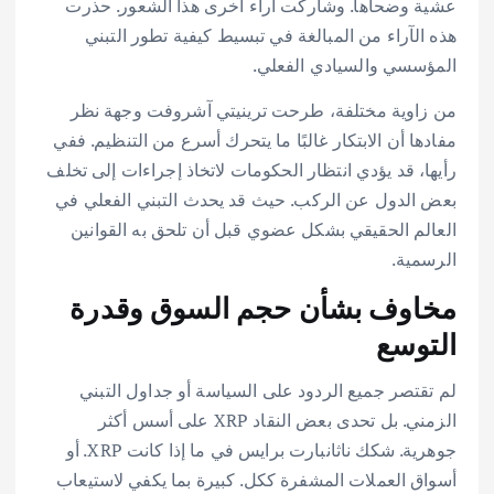
عشية وضحاها. وشاركت آراء أخرى هذا الشعور. حذرت
هذه الآراء من المبالغة في تبسيط كيفية تطور التبني
المؤسسي والسيادي الفعلي.
من زاوية مختلفة، طرحت ترينيتي آشروفت وجهة نظر
مفادها أن الابتكار غالبًا ما يتحرك أسرع من التنظيم. ففي
رأيها، قد يؤدي انتظار الحكومات لاتخاذ إجراءات إلى تخلف
بعض الدول عن الركب. حيث قد يحدث التبني الفعلي في
العالم الحقيقي بشكل عضوي قبل أن تلحق به القوانين
الرسمية.
مخاوف بشأن حجم السوق وقدرة
التوسع
لم تقتصر جميع الردود على السياسة أو جداول التبني
الزمني. بل تحدى بعض النقاد XRP على أسس أكثر
جوهرية. شكك ناثانبارت برايس في ما إذا كانت XRP. أو
أسواق العملات المشفرة ككل. كبيرة بما يكفي لاستيعاب