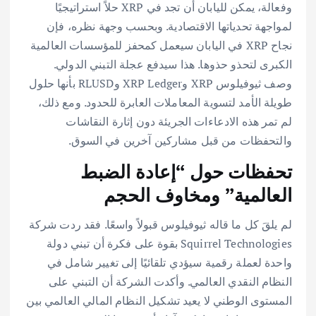
وفعالة، يمكن لليابان أن تجد في XRP حلاً استراتيجيًا
لمواجهة تحدياتها الاقتصادية. وبحسب وجهة نظره، فإن
نجاح XRP في اليابان سيعمل كمحفز للمؤسسات العالمية
الكبرى لتحذو حذوها. هذا سيدفع عجلة التبني الدولي.
وصف ثيوفيلوس XRP وXRP Ledger وRLUSD بأنها حلول
طويلة الأمد لتسوية المعاملات العابرة للحدود. ومع ذلك،
لم تمر هذه الادعاءات الجريئة دون إثارة النقاشات
والتحفظات من قبل مشاركين آخرين في السوق.
تحفظات حول “إعادة الضبط
العالمية” ومخاوف الحجم
لم يلقَ كل ما قاله ثيوفيلوس قبولاً واسعًا. فقد ردت شركة
Squirrel Technologies بقوة على فكرة أن تبني دولة
واحدة لعملة رقمية سيؤدي تلقائيًا إلى تغيير شامل في
النظام النقدي العالمي. وأكدت الشركة أن التبني على
المستوى الوطني لا يعيد تشكيل النظام المالي العالمي بين