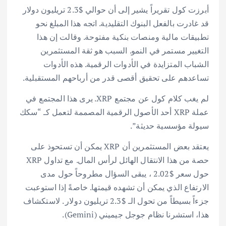
أبرزت كول تقريراً يشير إلى أن حوالي $2.3 تريليون دولار
قد غادرت بالفعل البنوك التقليدية. اتجه هذا المبلغ نحو
تطبيقات مالية ومنصات بنكية مفتوحة. وقالت إن هذا
التغيير مستمر في النمو. السبب هو ثقة المستثمرين
الشباب المتزايدة في الأدوات الرقمية. هذه الأدوات
تساعدهم على تحقيق أقصى قدر من أرباحهم المستقبلية.
لم يغب كلام كول عن مجتمع XRP. يرى هذا المجتمع في
عملة XRP أحد الأصول الرقمية المصممة لتعمل كـ “سكك
سيولة مؤسسية حديثة”.
يعتقد بعض المستثمرين أن XRP يمكن أن تستحوذ على
حصة من هذا الانتقال الهائل لرأس المال. مع تداول XRP
حول سعر $2.02 ، يبقى السؤال مطروحاً حول مدى
الارتفاع الذي يمكن أن تشهده قيمتها. خاصةً إذا استوعبت
جزءاً بسيطاً من تحول الـ $2.3 تريليون دولار . لاستكشاف
هذا، استشرنا نظام جوجل جيميني (Gemini).