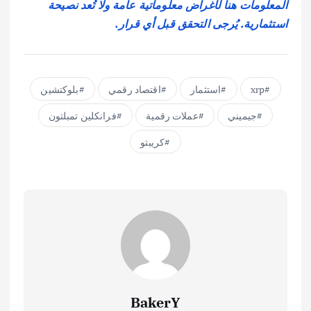
المعلومات هنا لأغراض معلوماتية عامة ولا تُعد نصيحة
استثمارية. يُرجى التحقق قبل أي قرار.
xrp
استثمار
اقتصاد رقمي
بلوكتشين
جيميني
عملات رقمية
فرانكلين تمبلتون
كريبتو
BakerY