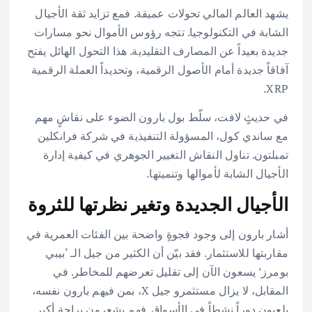
يشهد العالم المالي تحولات عميقة. فمع تزايد ثقة الأجيال
الشابة في التكنولوجيا. تتجه رؤوس الأموال نحو مسارات
جديدة بعيداً عن المصارف التقليدية. هذا التحول الهائل يفتح
آفاقاً جديدة أمام الأصول الرقمية، وتحديداً العملة الرقمية
XRP.
في حديثٍ لافت، سلّط بول بارون الضوء على نقاشٍ مهم
مع ساندي كول، المسؤولة التنفيذية في شركة فرانكلين
تمبلتون. تناول النقاش التغيير الجوهري في كيفية إدارة
الأجيال الشابة لأموالها وتنميتها.
الأجيال الجديدة وتغير نظرتها للثروة
أشار بارون إلى وجود فجوةٍ واضحة بين الفئات العمرية في
مقاربتها للاستثمار. فقد بيّن أن الكثير من جيل الـ ‘بيبي
بومرز’ يسعون الآن إلى تقليل تعرضهم للمخاطر. في
المقابل، لا يزال مستثمرو جيل X، بمن فيهم بارون نفسه،
يلعبون دوراً نشطاً في الأسواق. فهم يشعرون براحة أكبر