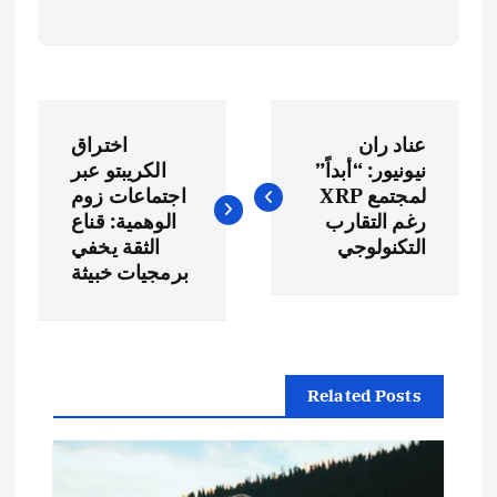
ت
عناد ران
اختراق
ص
نيونيور: “أبداً”
الكريبتو عبر
لمجتمع XRP
اجتماعات زوم
فّ
رغم التقارب
الوهمية: قناع
التكنولوجي
الثقة يخفي
ح
برمجيات خبيثة
ا
ل
Related Posts
م