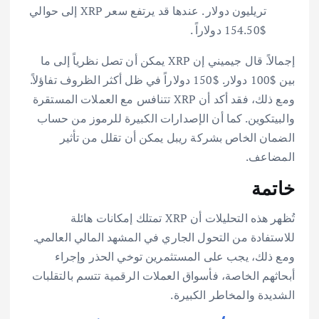
تريليون دولار . عندها قد يرتفع سعر XRP إلى حوالي
$154.50 دولاراً .
إجمالاً. قال جيميني إن XRP يمكن أن تصل نظرياً إلى ما
بين $100 دولار. $150 دولاراً في ظل أكثر الظروف تفاؤلاً.
ومع ذلك، فقد أكد أن XRP تتنافس مع العملات المستقرة
والبيتكوين. كما أن الإصدارات الكبيرة للرموز من حساب
الضمان الخاص بشركة ريبل يمكن أن تقلل من تأثير
المضاعف.
خاتمة
تُظهر هذه التحليلات أن XRP تمتلك إمكانات هائلة
للاستفادة من التحول الجاري في المشهد المالي العالمي.
ومع ذلك، يجب على المستثمرين توخي الحذر وإجراء
أبحاثهم الخاصة، فأسواق العملات الرقمية تتسم بالتقلبات
الشديدة والمخاطر الكبيرة.