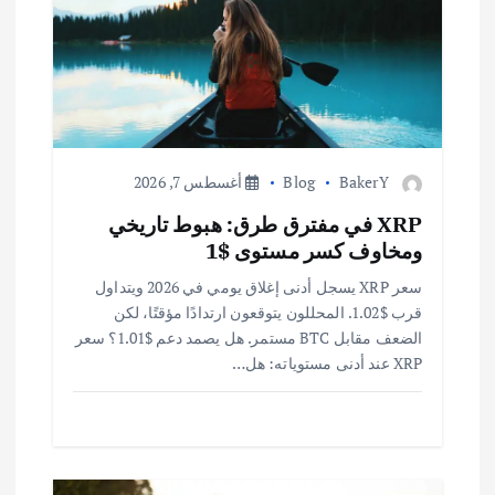
ق
ا
ل
ا
BakerY
Blog
أغسطس 7, 2026
ت
XRP في مفترق طرق: هبوط تاريخي
ومخاوف كسر مستوى $1
سعر XRP يسجل أدنى إغلاق يومي في 2026 ويتداول
قرب $1.02. المحللون يتوقعون ارتدادًا مؤقتًا، لكن
الضعف مقابل BTC مستمر. هل يصمد دعم $1.01؟ سعر
XRP عند أدنى مستوياته: هل…