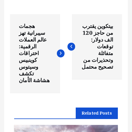
ت
بيتكوين يقترب
هجمات
ص
من حاجز 120
سيبرانية تهز
الف دولار:
عالم العملات
فّ
توقعات
الرقمية:
متفائلة
اختراقات
ح
وتحذيرات من
كوينبيس
تصحيح محتمل
وسيتوس
تكشف
ا
هشاشة الأمان
ل
م
Related Posts
ق