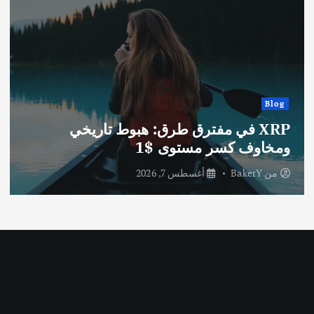
Blog
XRP في مفترق طرق: هبوط تاريخي
ومخاوف كسر مستوى $1
من
BakerY
أغسطس 7, 2026