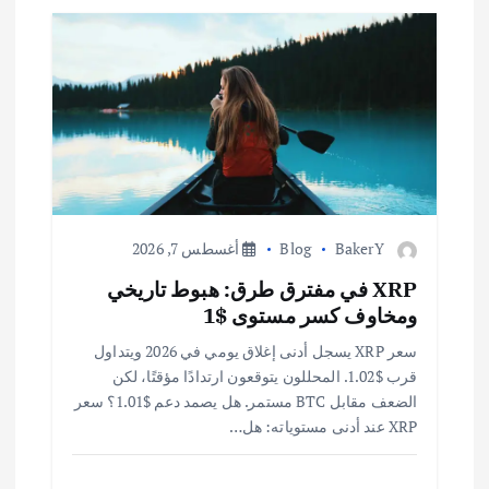
BakerY
Blog
أغسطس 7, 2026
XRP في مفترق طرق: هبوط تاريخي
ومخاوف كسر مستوى $1
سعر XRP يسجل أدنى إغلاق يومي في 2026 ويتداول
قرب $1.02. المحللون يتوقعون ارتدادًا مؤقتًا، لكن
الضعف مقابل BTC مستمر. هل يصمد دعم $1.01؟ سعر
XRP عند أدنى مستوياته: هل…