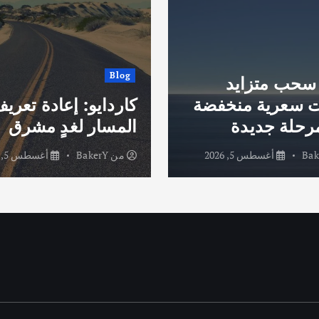
Blog
X: سحب متزايد
ت سعرية منخفضة
كاردايو: إعادة تعري
مرحلة جديدة
المسار لغدٍ مشرق
Bak
أغسطس 5, 2026
من
BakerY
أغسطس 5, 2026