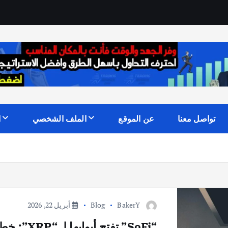
تواصل معنا
عن الموقع
الملف الشخصي
ا
BakerY
Blog
أبريل 22, 2026
“SoFi” تفتح أبوابها لـ “XRP”: خطوة نحو اعتماد أوسع