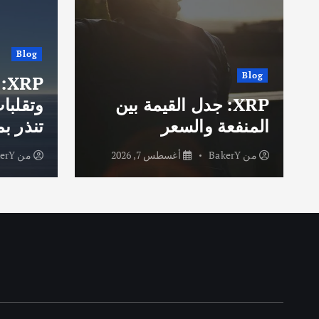
Blog
Blog
RP
XRP: جدل القيمة بين
وتقلبا
المنفعة والسعر
تنذر ب
من
BakerY
أغسطس 7, 2026
من
erY