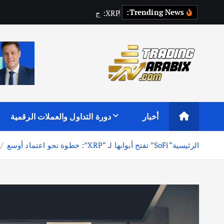
Trending News:
P
R
X
:
ج
د
ل
ا
ل
ق
أكبر موقع إخباري تعليمي في عالم تداول العملات الرقمية والكريبتو
أخبار
دورة التداول والعملات الرقمية
الرئيسية
“SoFi” تفتح أبوابها لـ “XRP”: خطوة نحو اعتماد أوسع