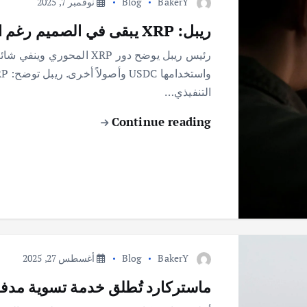
BakerY
Blog
نوفمبر 7, 2025
ريبل: XRP يبقى في الصميم رغم التنوع!
رئيس ريبل يوضح دور XRP الم
التنفيذي…
Continue reading
BakerY
Blog
أغسطس 27, 2025
ماستركارد تُطلق خدمة تسوية مدفو