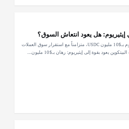
حوت كريبتو شهير يفتح مركزاً ضخماً على إيثيريوم بـ$10 مليون USDC، متزامناً مع استقرار سوق العملات
ين يعود بقوة إلى إيثيريوم: رهان بـ$10 مليون…