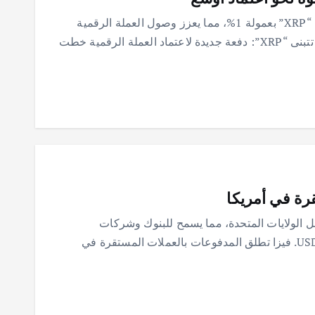
منصة “SoFi” المصرفية المُنظّمة تدعم إيداعات “XRP” بعمولة 1%، مما يعزز وصول العملة الرقمية
للمستخدمين ويُقوّي مكانتها في السوق. “SoFi” تتبنى “XRP”: دفعة جديدة لاعتماد العملة الرقمية خطت
رة في أمريكا
 الولايات المتحدة، مما يسمح للبنوك وشركات
التكنولوجيا المالية بإجراء معاملات باستخدام USDC. فيزا تطلق المدفوعات بالعملات المستقرة في