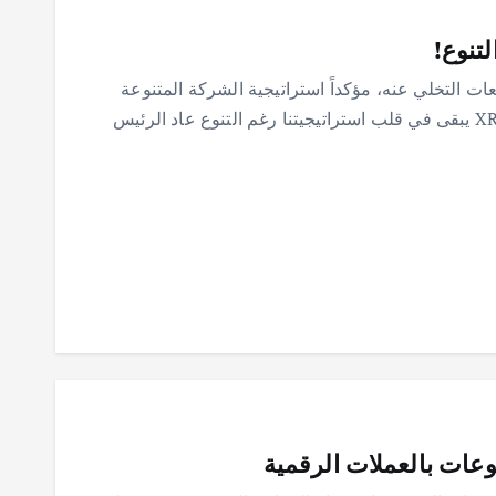
حوري وينفي شائعات التخلي عنه، مؤكداً استراتيجية الشركة المتنوعة
واستخدامها USDC وأصولاً أخرى. ريبل توضح: XRP يبقى في قلب استراتيجيتنا رغم التنوع عاد الرئيس
عات بالعملات الرقمية