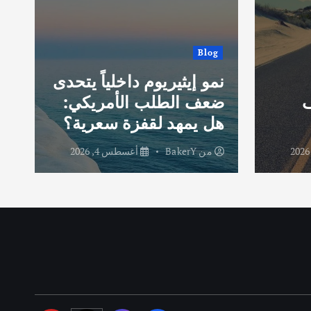
Blog
نمو إيثيريوم داخلياً يتحدى
ك
ف
ضعف الطلب الأمريكي:
ل
هل يمهد لقفزة سعرية؟
ا
من
BakerY
أغسطس 4, 2026