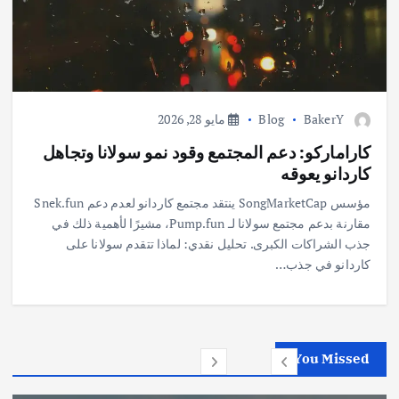
BakerY
Blog
مايو 28, 2026
كاراماركو: دعم المجتمع وقود نمو سولانا وتجاهل
كاردانو يعوقه
مؤسس SongMarketCap ينتقد مجتمع كاردانو لعدم دعم Snek.fun
مقارنة بدعم مجتمع سولانا لـ Pump.fun، مشيرًا لأهمية ذلك في
جذب الشراكات الكبرى. تحليل نقدي: لماذا تتقدم سولانا على
كاردانو في جذب…
You Missed