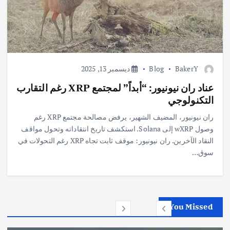
BakerY
Blog
ديسمبر 13, 2025
عناد ران نيونيور: “أبداً” لمجتمع XRP رغم التقارب
التكنولوجي
ران نيونيور، المضيف الشهير، يرفض مصالحة مجتمع XRP رغم
وصول wXRP إلى Solana. استكشف تاريخ انتقاداته وتحول مواقف
النقاد الآخرين. ران نيونيور: موقف ثابت تجاه XRP رغم التحولات في
سوق…
You Missed