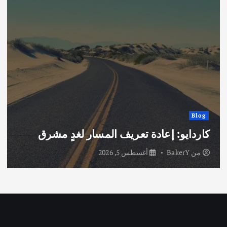
Blog
كاردايو: إعادة تعريف المسار لغدٍ مشرق
من
BakerY
أغسطس 5, 2026