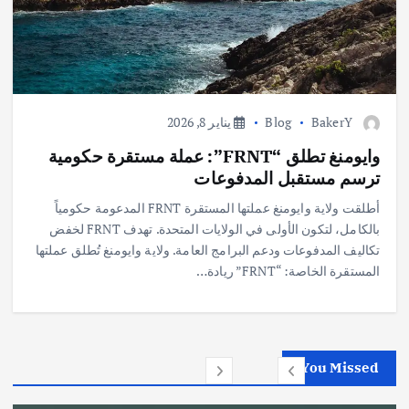
BakerY
Blog
يناير 8, 2026
وايومنغ تطلق “FRNT”: عملة مستقرة حكومية
ترسم مستقبل المدفوعات
أطلقت ولاية وايومنغ عملتها المستقرة FRNT المدعومة حكومياً
بالكامل، لتكون الأولى في الولايات المتحدة. تهدف FRNT لخفض
تكاليف المدفوعات ودعم البرامج العامة. ولاية وايومنغ تُطلق عملتها
المستقرة الخاصة: “FRNT” ريادة…
You Missed