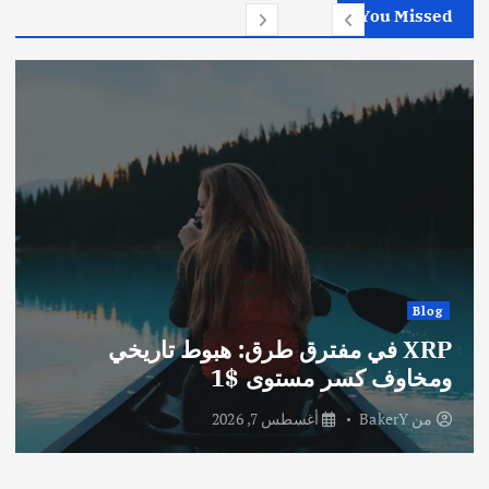
You Missed
Blog
XRP في مفترق طرق: هبوط تاريخي
ومخاوف كسر مستوى $1
من
BakerY
أغسطس 7, 2026