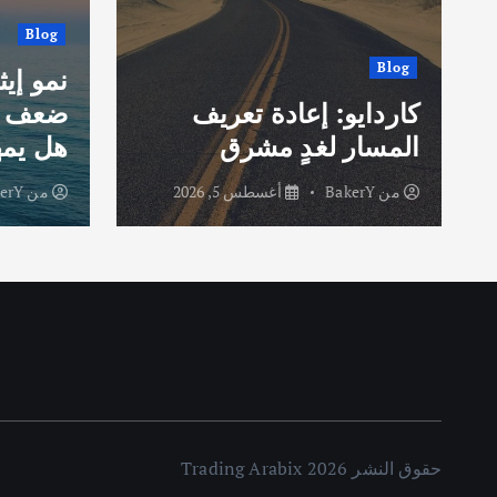
Blog
Blog
نمو إيث
كاردايو: إعادة تعريف
ضعف ا
المسار لغدٍ مشرق
هل يمه
من
BakerY
أغسطس 5, 2026
من
erY
حقوق النشر 2026 Trading Arabix