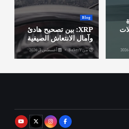
Blog
ة
ات
XRP: بين تصحيح هادئ
ا
وآمال الانتعاش الصيفية
ا
من
BakerY
أغسطس 3, 2026