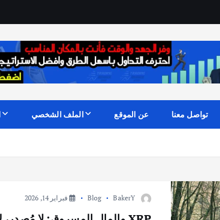
تواصل معنا
عن الموقع
الملف الشخصي
ا
BakerY
Blog
فبراير 14, 2026
XRP والمال المسروق: لا مُصدِر، لا استرداد!