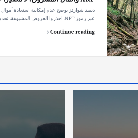
عبر رموز NFT. احذروا العروض المشبوهة. تحدي استعادة أموال XRP المسروقة: توضيح حاسم من…
Continue reading