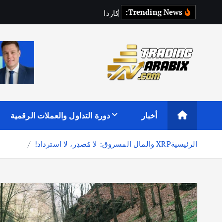
Trending News:
ك
ا
ر
د
ا
ي
و
:
أكبر موقع إخباري تعليمي في عالم تداول العملات الرقمية والكريبتو
أخبار
دورة التداول والعملات الرقمية
الرئيسية
XRP والمال المسروق: لا مُصدِر، لا استرداد!