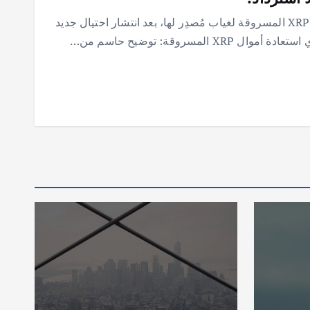
ديفيد شوارتز يوضح عدم إمكانية استعادة أموال XRP المسروقة لغياب مُصدِر لها، بعد انتشار احتيال جديد