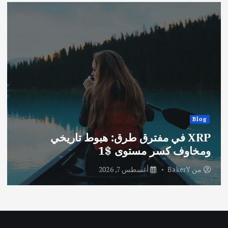
Blog
XRP في مفترق طرق: هبوط تاريخي
ومخاوف كسر مستوى $1
من
BakerY
أغسطس 7, 2026