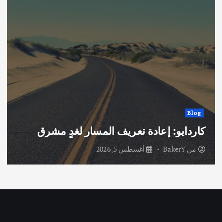
Blog
كاردايو: إعادة تعريف المسار لغدٍ مشرق
من
BakerY
أغسطس 5, 2026