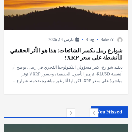
BakerY
Blog
مارس 14, 2026
شوارع ريبل يكسر الشائعات: هذا هو الأثر الحقيقي
للأنشطة على سعر XRP!
ديفيد شوارع، كبير مسؤولي التكنولوجيا الفخري في ريبل، يوضح أن
أنشطة RLUSD، ترميز الأصول الحقيقية، وجسور XRP لا تؤثر
مباشرةً على سعر XRP، لكن لها آثار غير مباشرة ضخمة. شوارع…
You Missed