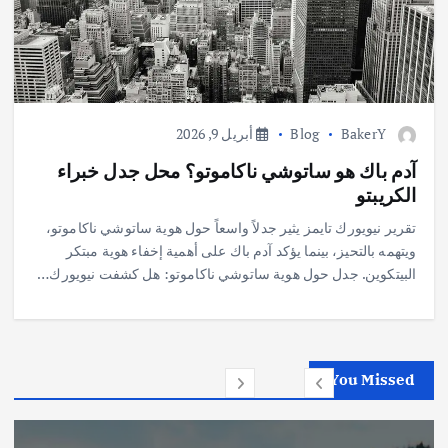
BakerY
Blog
أبريل 9, 2026
آدم باك هو ساتوشي ناكاموتو؟ محل جدل خبراء
الكريبتو
تقرير نيويورك تايمز يثير جدلاً واسعاً حول هوية ساتوشي ناكاموتو،
ويتهمه بالتحيز، بينما يؤكد آدم باك على أهمية إخفاء هوية مبتكر
البيتكوين. جدل حول هوية ساتوشي ناكاموتو: هل كشفت نيويورك…
You Missed