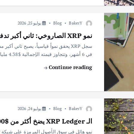
BakerY
Blog
يوليو 25, 2026
نمو XRP الصاروخي: ثاني أكبر تدفق لأصول العالم الحقيقي!
في 6 أشهر، وتتجاوز قيمته الإجمالية $4.38 مليار. سجل XRP يحقق تدفقات هائلة في…
Continue reading
BakerY
Blog
يوليو 24, 2026
الـ XRP Ledger يضخ أكثر من $800 مليون في الأصول المرمزة