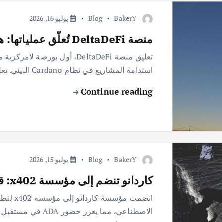
BakerY
Blog
يوليو 16, 2026
منصة DeltaDeFi تُعلّق عملياتها: هل يُواجه كاردانو تحديات جديدة؟
استدامة المشاريع في نظام Cardano البيئي. تعليق منصة DeltaDeFi يُثير القلق في مجتمع كاردانو شهد…
Continue reading
BakerY
Blog
يوليو 15, 2026
كاردانو تنضم إلى مؤسسة x402: قفزة نحو مدفوعات الذكاء الاصطناعي
انضمت م