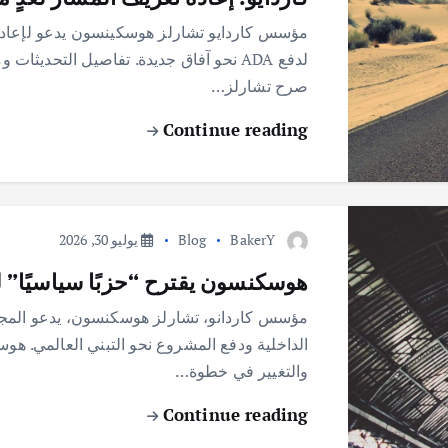
مؤسس كاردايو تشارلز هوسكينسون يدعو لإعادة ص
لدفع ADA نحو آفاق جديدة. تفاصيل التحدي
صرح تشارلز…
Continue reading
BakerY
Blog
يوليو 30, 2026
هوسكنسون يقترح “حزبًا سياسيًا” لإ
مؤسس كاردانو، تشارلز هوسكنسون، يدعو المجتم
الداخلية ودفع المشروع نحو التبني العالمي. هوسك
والتغيير في خطوة…
Continue reading