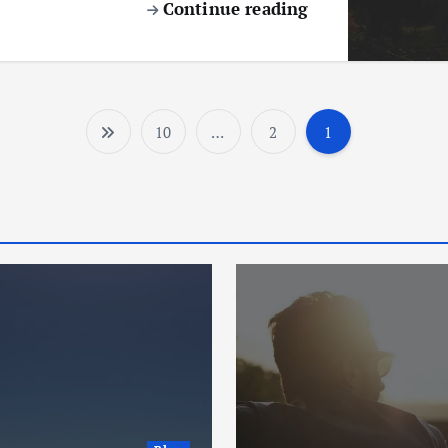
Continue reading
10
…
2
1
P
o
s
t
s
p