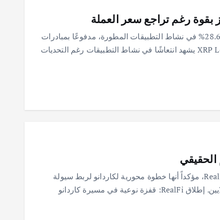
شهد سجل XRP Ledger ارتفاعًا ملحوظًا بنسبة 28.6% في نشاط التطبيقات المطورة، مدفوعًا بمبادرات
مجتمعية، بينما تراجعت معاملات الحيتان. XRP Ledger يشهد انتعاشًا في نشاط التطبيقات رغم التحديات
أعلن تشارلز هوسكنسون إطلاق شبكة اختبار RealFi، مؤكداً أنها خطوة محورية لكاردانو لربط سيولة
البلوكتشين بأسواق الائتمان الحقيقية ودعم الملايين. إطلاق RealFi: قفزة نوعية في مسيرة كاردانو