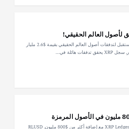
سجل XRP يحقق نمواً قياسياً، يصبح ثاني أكبر مستقبل لتدفقات أصول العالم الحقيقي بقيمة $2.6 مليار
نمو هائل في سوق الأصول المرمزة على شبكة XRP Ledger مع إضافة أكثر من $800 مليون. RLUSD