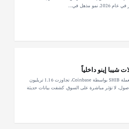
شيبا إينو داخلياً
كشفت بيانات البلوكتشين عن تحويلات ضخمة لعملة SHIB بواسطة Coinbase، تجاوزت 1.16 تريليون
أصول، لا تؤثر مباشرة على السوق. كشفت بيانات حديثة