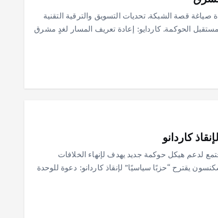
ياغة قصة الشبكة. تحديات التسويق والترقية التقنية
ثات ومستقبل الحوكمة. كاردايو: إعادة تعريف المسار لغدٍ مشرق
نقاذ كاردانو
ع لدعم هيكل حوكمة جديد يهدف لإنهاء الخلافات
نسون يقترح “حزبًا سياسيًا” لإنقاذ كاردانو: دعوة للوحدة