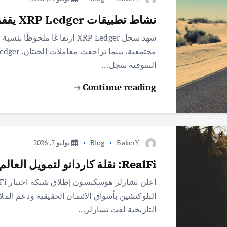
نشاط تطبيقات XRP Ledger يقفز بقوة رغم تراجع سعر العملة
السوقية سجل…
Continue reading
BakerY
Blog
يوليو 7, 2026
RealFi: نقلة كاردانو لتمويل العالم الحقيقي
التاريخية لفت تشارلز…