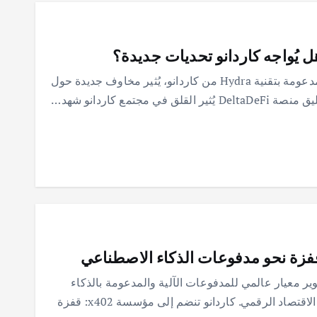
تعليق منصة DeltaDeFi، أول بورصة لامركزية مدعومة بتقنية Hydra من كاردانو، يُثير مخاوف جديدة حول
ؤسسة كاردانو إلى مؤسسة x402 لتطوير معيار عالمي للمدفوعات الآلية والمدعومة بالذكاء
الاصطناعي، مما يعزز حضور ADA في مستقبل الاقتصاد الرقمي. كاردانو تنضم إلى مؤسسة x402: قفزة