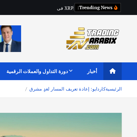
Trending News:
P
R
X
ف
ي
م
ف
ت
ر
ق
ط
ر
ق
:
أكبر موقع إخباري تعليمي في عالم تداول العملات الرقمية والكريبتو
أخبار
دورة التداول والعملات الرقمية
الرئيسية
كاردايو: إعادة تعريف المسار لغدٍ مشرق