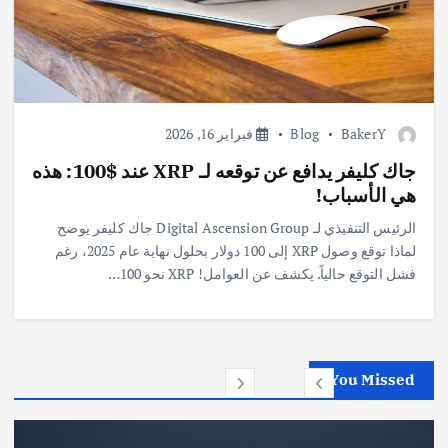
BakerY
Blog
فبراير 16, 2026
جاك كليفر يدافع عن توقعه لـ XRP عند $100: هذه
هي الأسباب!
الرئيس التنفيذي لـ Digital Ascension Group جاك كليفر يوضح
لماذا توقع وصول XRP إلى 100 دولار بحلول نهاية عام 2025، رغم
فشل التوقع حالياً. يكشف عن العوامل! XRP نحو 100…
You Missed