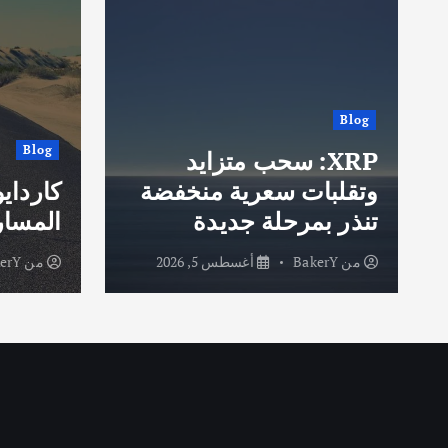
Blog
Blog
XRP: سحب متزايد
وتقلبات سعرية منخفضة
كارداي
تنذر بمرحلة جديدة
المسار
من
BakerY
أغسطس 5, 2026
من
erY