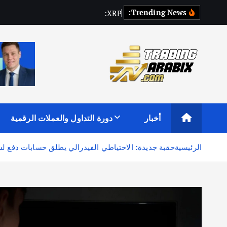
Trending News:
P
R
X
:
س
ح
ب
أكبر موقع إخباري تعليمي في عالم تداول العملات الرقمية والكريبتو
أخبار
دورة التداول والعملات الرقمية
الرئيسية
حقبة جديدة: الاحتياطي الفيدرالي يطلق حسابات دفع لش