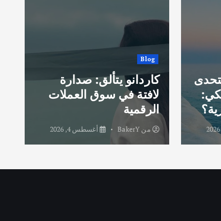
Blog
يتحدى
كاردانو يتألق: صدارة
كي:
لافتة في سوق العملات
ية؟
الرقمية
و
من
BakerY
أغسطس 4, 2026