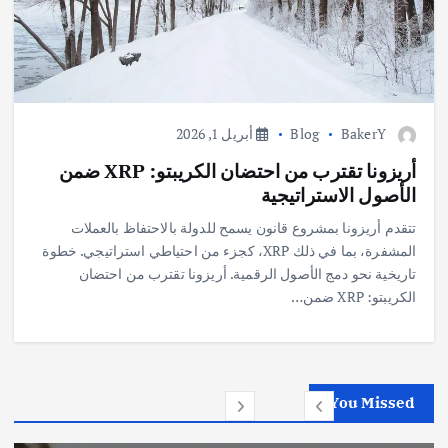
BakerY
Blog
أبريل 1, 2026
أريزونا تقترب من احتضان الكريبتو: XRP ضمن
الأصول الاستراتيجية
تتقدم أريزونا بمشروع قانون يسمح للدولة بالاحتفاظ بالعملات
المشفرة، بما في ذلك XRP، كجزء من احتياطي استراتيجي. خطوة
تاريخية نحو دمج الأصول الرقمية. أريزونا تقترب من احتضان
الكريبتو: XRP ضمن…
You Missed