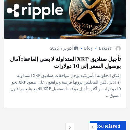
BakerY
Blog
أكتوبر 7, 2025
تأجيل صناديق XRP المتداولة لا يعني إلغاءها: آمال
بوصول السعر إلى 10 دولارات
إغلاق الحكومة الأمريكية يؤجل موافقات صناديق XRP المتداولة
(ETFs)، لكن المحللين يرونها فرصة ويراهنون على صعود XRP نحو
10 دولارات أو أكثر. تأجيل مؤقت لمستقبل XRP اللامع يتابع مراقبون
السوق…
You Missed