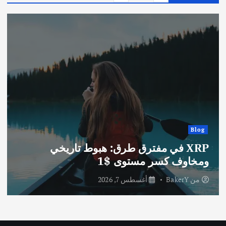
Blog
XRP في مفترق طرق: هبوط تاريخي
ومخاوف كسر مستوى $1
من
BakerY
أغسطس 7, 2026