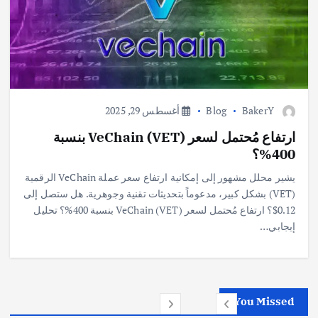
BakerY
Blog
أغسطس 29, 2025
ارتفاع مُحتمل لسعر VeChain (VET) بنسبة
400%؟
يشير محلل مشهور إلى إمكانية ارتفاع سعر عملة VeChain الرقمية
(VET) بشكل كبير، مدعوماً بتحديثات تقنية وجوهرية. هل ستصل إلى
0.12$؟ ارتفاع مُحتمل لسعر VeChain (VET) بنسبة 400%؟ تحليل
إيجابي…
You Missed