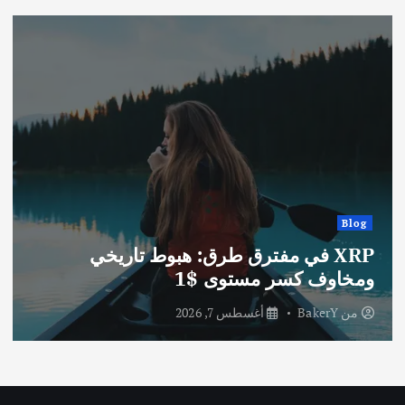
Blog
XRP في مفترق طرق: هبوط تاريخي
ومخاوف كسر مستوى $1
من
BakerY
أغسطس 7, 2026